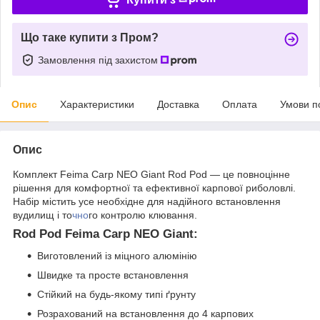
Що таке купити з Пром?
Замовлення під захистом
Опис
Характеристики
Доставка
Оплата
Умови п
Опис
Комплект Feima Carp NEO Giant Rod Pod — це повноцінне
рішення для комфортної та ефективної карпової риболовлі.
Набір містить усе необхідне для надійного встановлення
вудилищ і то
чно
го контролю клювання.
Rod Pod Feima Carp NEO Giant:
Виготовлений із міцного алюмінію
Швидке та просте встановлення
Стійкий на будь-якому типі ґрунту
Розрахований на встановлення до 4 карпових