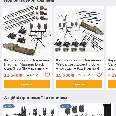
Подібні товари компанії
Карповий набір Вудилища
Карповий набір Вудилища
Карп
Flagman Magnum Black
Weida Carp Expert 3,60 м
Carp
Carp 3,3м 3lb + котушки +
+ котушки + Род Под на 4
вуди
Род Под на 3 Вудилища +
Вудилища + Свінгери +
Сигн
11 548
15 500
4 1
₴
₴
14 435 ₴
19 375 ₴
Свінгери + Сигналізатори
Сигналізатори
Купити
Купити
Акційні пропозиції та новинки
–34%
–25%