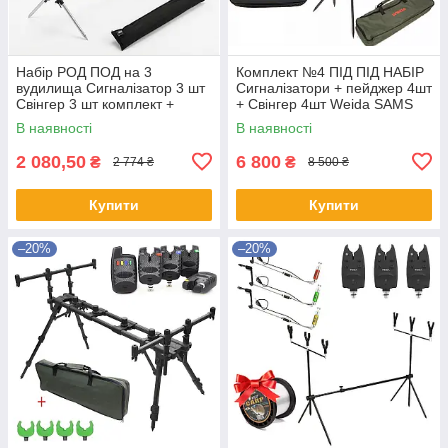
Набір РОД ПОД на 3
Комплект №4 ПІД ПІД НАБІР
вудилища Сигналізатор 3 шт
Сигналізатори + пейджер 4шт
Свінгер 3 шт комплект +
+ Свінгер 4шт Weida SAMS
чохол
FISH FOX + чохол
В наявності
В наявності
2 080,50
6 800
₴
₴
2 774 ₴
8 500 ₴
Купити
Купити
–20%
–20%