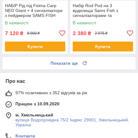
НАБІР Рід під Feima Carp
Набір Rod Pod на 3
NEO Giant + 4 сигналізатори
вудилища Sams Fish з
з пейджером SAMS FISH
сигналізаторами та
трансформер на 4 вудлища
свінгерами + чохол
В наявності
В наявності
7 120
2 380
₴
₴
8 900 ₴
2 975 ₴
Купити
Купити
Показати ще
Про нас
97% позитивних з 352 відгуків за рік
Працює з 10.09.2020
м. Хмельницький
вулиця Водопровідна 75/2 Індекс 29001, Хмельницький,
Україна
Контакти