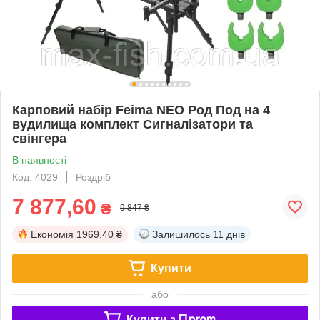
Карповий набір Feima NEO Род Под на 4
вудилища комплект Сигналізатори та
свінгера
В наявності
Код: 4029
Роздріб
7 877,60
₴
9 847 ₴
Економія
1969.40 ₴
Залишилось
11 днів
Купити
або
Купити з