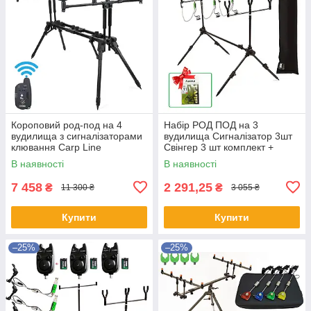
Короповий род-под на 4
Набір РОД ПОД на 3
вудилища з сигналізаторами
вудилища Сигналізатор 3шт
клювання Carp Line
Свінгер 3 шт комплект +
чохол
В наявності
В наявності
7 458
2 291,25
₴
₴
11 300 ₴
3 055 ₴
Купити
Купити
–25%
–25%