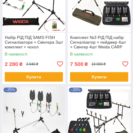
Набір РІД ПІД SAMS FISH
Комплект №3 РІД ПІД набір
Сигналізатори + Свінгера 3шт
Сигналізатор + пейджер 4шт
комплект + чохол
+ Свінгер 4шт Weida CARP
FOX + чохол
В наявності
В наявності
2 280
7 500
₴
₴
3 040 ₴
10 000 ₴
Купити
Купити
–25%
–20%