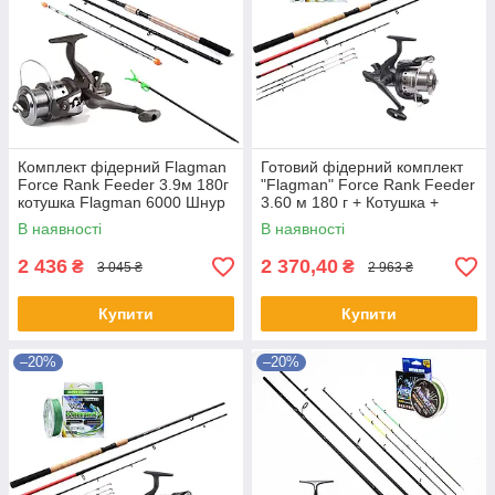
Комплект фідерний Flagman
Готовий фідерний комплект
Force Rank Feeder 3.9м 180г
"Flagman" Force Rank Feeder
котушка Flagman 6000 Шнур
3.60 м 180 г + Котушка +
200м
Шнур 300м
В наявності
В наявності
2 436
2 370,40
₴
₴
3 045 ₴
2 963 ₴
Купити
Купити
–20%
–20%