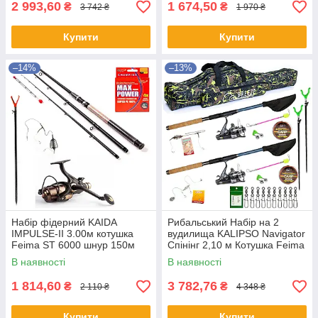
2 993,60
1 674,50
₴
₴
3 742 ₴
1 970 ₴
Купити
Купити
–14%
–13%
Набір фідерний KAIDA
Рибальський Набір на 2
IMPULSE-II 3.00м котушка
вудилища KALIPSO Navigator
Feima ST 6000 шнур 150м
Спінінг 2,10 м Котушка Feima
оснастка та підставка
Чохол Підставки Лісочка
В наявності
В наявності
Оснащення
1 814,60
3 782,76
₴
₴
2 110 ₴
4 348 ₴
Купити
Купити