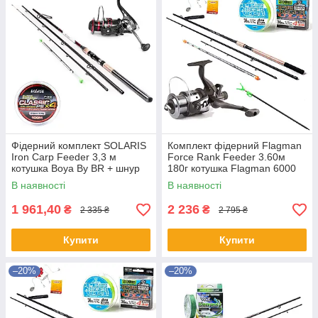
Фідерний комплект SOLARIS
Комплект фідерний Flagman
Iron Carp Feeder 3,3 м
Force Rank Feeder 3.60м
котушка Boya By BR + шнур
180г котушка Flagman 6000
Шнур 200м
В наявності
В наявності
1 961,40
2 236
₴
₴
2 335 ₴
2 795 ₴
Купити
Купити
–20%
–20%