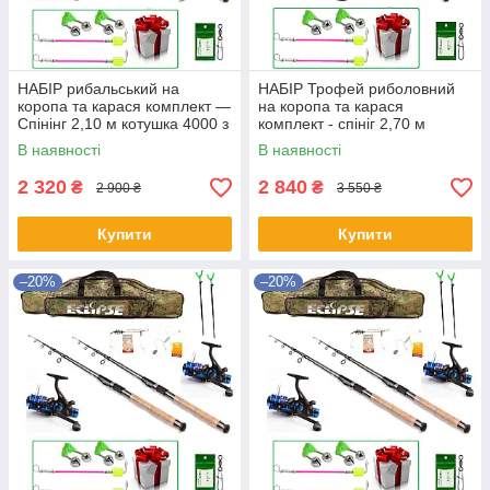
НАБІР рибальський на
НАБІР Трофей риболовний
коропа та карася комплект —
на коропа та карася
Спінінг 2,10 м котушка 4000 з
комплект - спініг 2,70 м
бейтранером
котушка 5000 з
В наявності
В наявності
бейтраннером
2 320
2 840
₴
₴
2 900 ₴
3 550 ₴
Купити
Купити
–20%
–20%