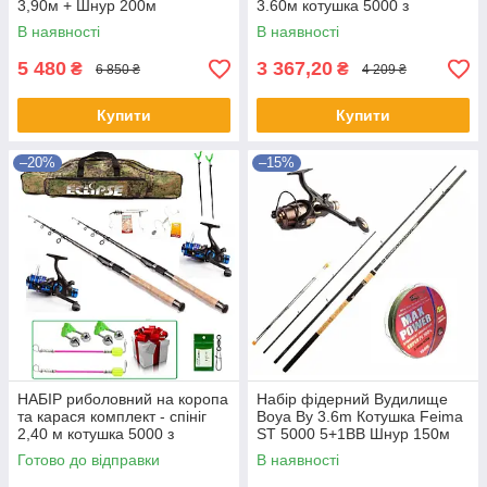
3,90м + Шнур 200м
3.60м котушка 5000 з
бейтраннером
В наявності
В наявності
5 480
3 367,20
₴
₴
6 850 ₴
4 209 ₴
Купити
Купити
–20%
–15%
НАБІР риболовний на коропа
Набір фідерний Вудилище
та карася комплект - спініг
Boya By 3.6m Котушка Feima
2,40 м котушка 5000 з
ST 5000 5+1BB Шнур 150м
бейтраннером
Готово до відправки
В наявності