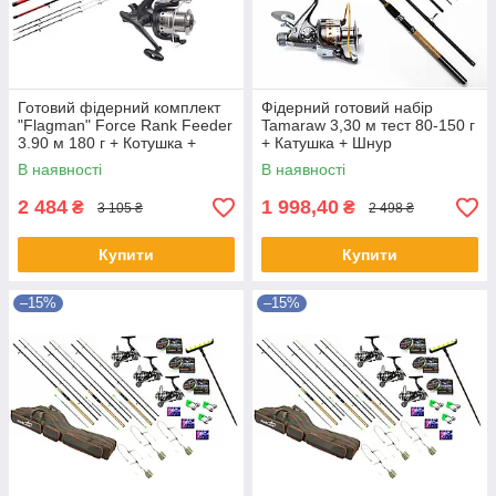
Готовий фідерний комплект
Фідерний готовий набір
"Flagman" Force Rank Feeder
Tamaraw 3,30 м тест 80-150 г
3.90 м 180 г + Котушка +
+ Катушка + Шнур
Шнур 300м
В наявності
В наявності
2 484
1 998,40
₴
₴
3 105 ₴
2 498 ₴
Купити
Купити
–15%
–15%