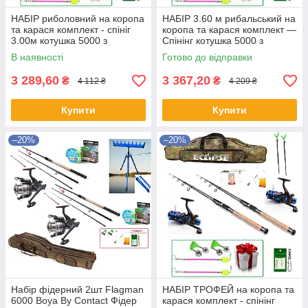
НАБІР риболовний на коропа
НАБІР 3.60 м рибальський на
та карася комплект - спініг
коропа та карася комплект —
3.00м котушка 5000 з
Спінінг котушка 5000 з
бейтраннером
бейтранером
В наявності
Готово до відправки
3 289,60
3 367,20
₴
₴
4 112 ₴
4 209 ₴
Купити
Купити
–20%
–20%
Набір фідерний 2шт Flagman
НАБІР ТРОФЕЙ на коропа та
6000 Boya By Contact Фідер
карася комплект - спінінг