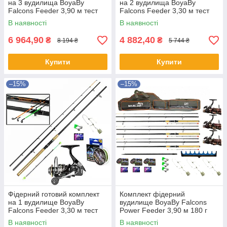
на 3 вудилища BoyaBy
на 2 вудилища BoyaBy
Falcons Feeder 3,90 м тест
Falcons Feeder 3,30 м тест
180 г
180 г
В наявності
В наявності
6 964,90
4 882,40
₴
₴
8 194 ₴
5 744 ₴
Купити
Купити
–15%
–15%
Фідерний готовий комплект
Комплект фідерний
на 1 вудилище BoyaBy
вудилище BoyaBy Falcons
Falcons Feeder 3,30 м тест
Power Feeder 3,90 м 180 г
180 г
Котушка ST 5000 Шнур 150 м
В наявності
В наявності