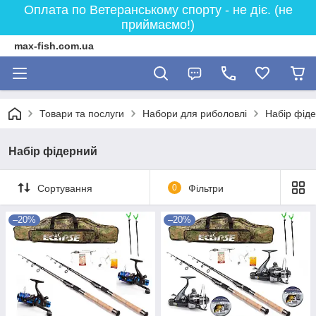
Оплата по Ветеранському спорту - не діє. (не
приймаємо!)
max-fish.com.ua
Товари та послуги
Набори для риболовлі
Набір фід
Набір фідерний
Сортування
0
Фільтри
–20%
–20%