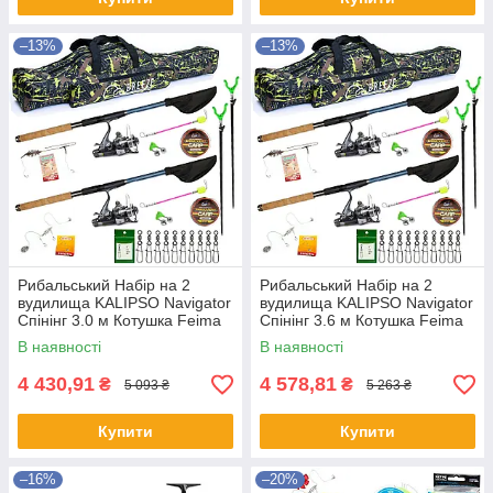
–13%
–13%
Рибальський Набір на 2
Рибальський Набір на 2
вудилища KALIPSO Navigator
вудилища KALIPSO Navigator
Спінінг 3.0 м Котушка Feima
Спінінг 3.6 м Котушка Feima
Чохол Підставки Лісочка
Чохол Підставки Лісочка
В наявності
В наявності
Оснащення
Оснащення
4 430,91
4 578,81
₴
₴
5 093 ₴
5 263 ₴
Купити
Купити
–16%
–20%