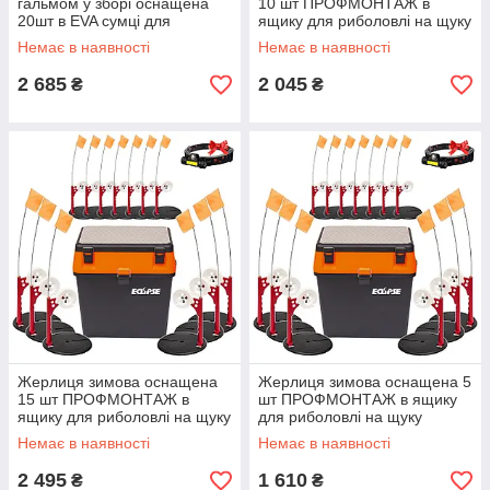
гальмом у зборі оснащена
10 шт ПРОФМОНТАЖ в
20шт в EVA сумці для
ящику для риболовлі на щуку
риболовлі на щуку та судака
помаранчева
Немає в наявності
Немає в наявності
2 685
2 045
₴
₴
Жерлиця зимова оснащена
Жерлиця зимова оснащена 5
15 шт ПРОФМОНТАЖ в
шт ПРОФМОНТАЖ в ящику
ящику для риболовлі на щуку
для риболовлі на щуку
помаранчева
помаранчева
Немає в наявності
Немає в наявності
2 495
1 610
₴
₴