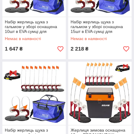
Набір жерлиць щука з
Набір жерлиць щука з
гальмом у зборі оснащена
гальмом у зборі оснащена
10шт в EVA сумці для
15шт в EVA сумці для
риболовлі на щуку та судака
риболовлі на щуку та судака
Немає в наявності
Немає в наявності
1 647
2 218
₴
₴
Набір жерлиць щука з
Жерлиця зимова оснащена