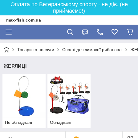
Оплата по Ветеранському спорту - не діє. (не
приймаємо!)
max-fish.com.ua
Товари та послуги
Снасті для зимової риболовлі
ЖЕ
ЖЕРЛИЦІ
Не обладнані
Обладнані