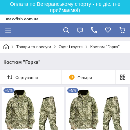
Оплата по Ветеранському спорту - не діє. (не
приймаємо!)
max-fish.com.ua
Товари та послуги
Одяг і взуття
Костюм "Горка"
Костюм "Горка"
Сортування
0
Фільтри
–5%
–5%