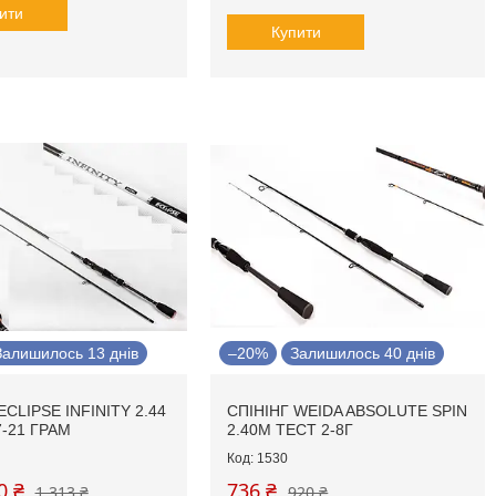
ити
Купити
Залишилось 13 днів
–20%
Залишилось 40 днів
ECLIPSE INFINITY 2.44
СПІНІНГ WEIDA ABSOLUTE SPIN
7-21 ГРАМ
2.40М ТЕСТ 2-8Г
1530
0 ₴
736 ₴
1 313 ₴
920 ₴