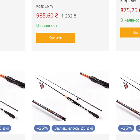
1580
1679
875,25 
985,60 ₴
1 232 ₴
В наявнос
В наявності
Куп
Купити
 дні
–25%
Залишилось 23 дні
–25%