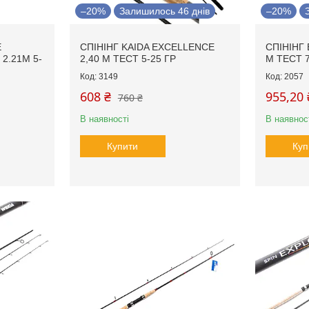
–20%
Залишилось 46 днів
–20%
Е
СПІНІНГ KAIDA EXCELLENCE
СПІНІНГ 
2.21М 5-
2,40 М ТЕСТ 5-25 ГР
М ТЕСТ 7
3149
2057
608 ₴
955,20 
760 ₴
В наявності
В наявнос
Купити
Куп