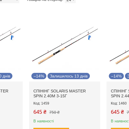
 днів
–14%
Залишилось 13 днів
–14%
STER
СПІНІНГ SOLARIS MASTER
СПІНІНГ
SPIN 2.40М 3-15Г
SPIN 2.4
1459
1460
645 ₴
645 ₴
750 ₴
7
В наявності
В наявнос