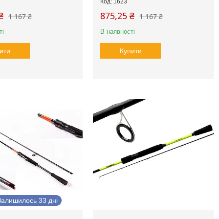
1623
₴
875,25 ₴
1 167 ₴
1 167 ₴
ті
В наявності
ити
Купити
Залишилось 33 дні