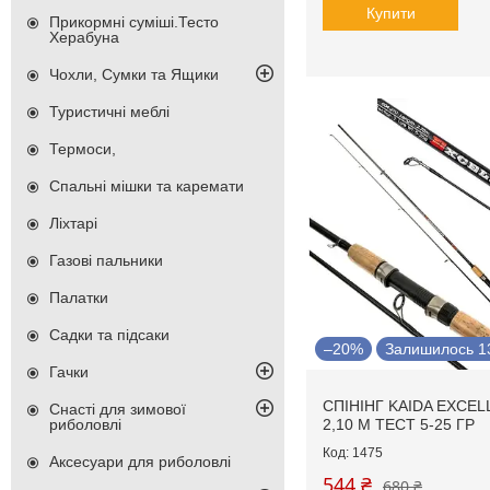
Купити
Прикормні суміші.Тесто
Херабуна
Чохли, Сумки та Ящики
Туристичні меблі
Термоси,
Спальні мішки та каремати
Ліхтарі
Газові пальники
Палатки
Садки та підсаки
–20%
Залишилось 13
Гачки
СПІНІНГ KAIDA EXCE
Снасті для зимової
2,10 М ТЕСТ 5-25 ГР
риболовлі
1475
Аксесуари для риболовлі
544 ₴
680 ₴