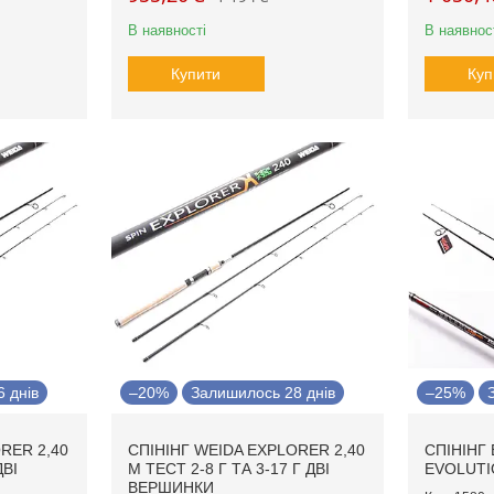
В наявності
В наявнос
Купити
Куп
 днів
–20%
Залишилось 28 днів
–25%
RER 2,40
СПІНІНГ WEIDA EXPLORER 2,40
СПІНІНГ
ДВІ
М ТЕСТ 2-8 Г ТА 3-17 Г ДВІ
EVOLUTIO
ВЕРШИНКИ