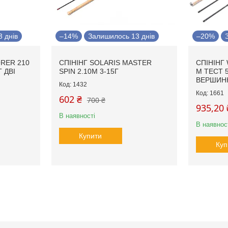
 днів
–14%
Залишилось 13 днів
–20%
ORER 210
СПІНІНГ SOLARIS MASTER
СПІНІНГ
Г ДВІ
SPIN 2.10М 3-15Г
М ТЕСТ 5-
ВЕРШИН
1432
1661
602 ₴
700 ₴
935,20 
В наявності
В наявнос
Купити
Куп