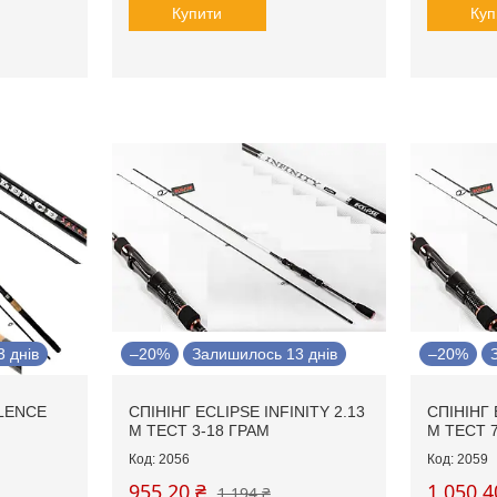
Купити
Куп
 днів
–20%
Залишилось 13 днів
–20%
LLENCE
СПІНІНГ ECLIPSE INFINITY 2.13
СПІНІНГ 
М ТЕСТ 3-18 ГРАМ
М ТЕСТ 
2056
2059
955,20 ₴
1 050,4
1 194 ₴