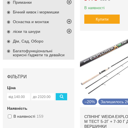
Приманки
В наявності
Бічний кивок і мормишки
Купити
Оснастка и монтаж
ліски та шнури
Дім, Сад, Оборо
Багатофункціональні
корисні ґаджети та девайси
ФІЛЬТРИ
Ціна
–20%
Залишилось 26
Наявність
В наявності
159
СПІНІНГ WEIDA EXPLO
М ТЕСТ 5-2Г + 7-30 Г 
ВЕРШИНКИ