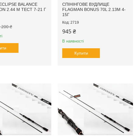
 ECLIPSE BALANCE
CПІНІНГОВE ВУДЛИЩЕ
N 2.44 М ТЕСТ 7-21 Г
FLAGMAN BONUS 70L 2.13М 4-
15Г
2719
 200 ₴
945 ₴
ті
В наявності
ити
Купити