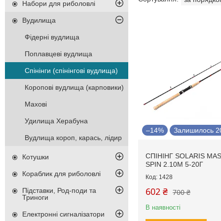
Набори для риболовлі
Вудилища
Фідерні вудлища
Поплавцеві вудлища
Спінінги (спінінгові вудлища)
Коропові вудлища (карповики)
Махові
Удилища Херабуна
–14%
Залишилось 20
Вудлища короп, карась, лідир
СПІНІНГ SOLARIS MA
Котушки
SPIN 2.10М 5-20Г
Кораблик для риболовлі
1428
602 ₴
Підставки, Род-поди та
700 ₴
Триноги
В наявності
Електронні сигналізатори