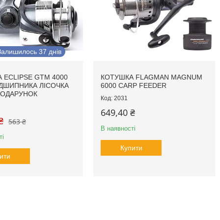
Залишилось 37 днів
 ECLIPSE GTM 4000
КОТУШКА FLAGMAN MAGNUM
ІДШИПНИКА ЛІСОЧКА
6000 CARP FEEDER
ПОДАРУНОК
2031
649,40 ₴
₴
563 ₴
В наявності
ті
Купити
ити