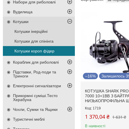
Набори для риболовлі
Вудилища
Котушки
Котушки інерційні
Котушки для спінінга
Котушки короп фідер
Кораблик для риболовлі
Підставки, Род-поди та
Триноги
–16%
Залишилось 39
Електронні сигналізатори
КОТУШКА SHARK PRO
Прикормні суміші.Тесто
7000 10+1BB З БАЙТ
Херабуна
НИЗЬКОПРОФІЛЬНА 
1719
Чохли, Сумки та Ящики
1 370,04 ₴
1 631 ₴
Туристичні меблі
В наявності