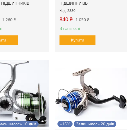
 ПІДШИПНИКІВ
ПІДШИПНИКІВ
2330
840 ₴
1 260 ₴
1 050 ₴
ті
В наявності
ити
Купити
Залишилось 10 днів
–15%
Залишилось 20 днів