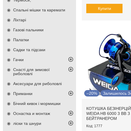
Термоси,
Купити
Спальні мішки та каремати
Ліхтарі
Газові пальники
Палатки
Садки та підсаки
Гачки
Снасті для зимової
риболовлі
Аксесуари для риболовлі
–20%
Залишилось 34
Приманки
Бічний кивок і мормишки
КОТУШКА БЕЗІНЕРЦІ
WEIDA HB 6000 3 BB З
Оснастка и монтаж
БЕЙТРАНЕРОМ
ліски та шнури
1777