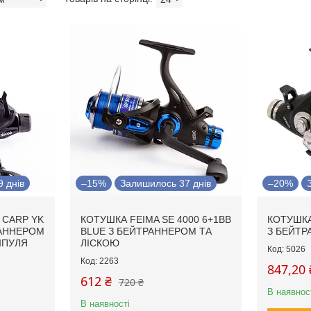
 днів
–15%
Залишилось 37 днів
–20%
 CARP YK
КОТУШКА FEIMA SE 4000 6+1BB
КОТУШКА
РАННЕРОМ
BLUE З БЕЙТРАННЕРОМ ТА
З БЕЙТ
ШПУЛЯ
ЛІСКОЮ
5026
2263
847,20 
612 ₴
720 ₴
В наявнос
В наявності