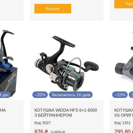
Куп
Купити
 дні
–20%
Залишилось 10 днів
–15%
ЙНА
КОТУШКА WEIDA HFS 6+1 6000
КОТУШКА
З БЕЙТРАННЕРОМ
XS ОРИГ
5027
1351
876 ₴
295,80 
1 095 ₴