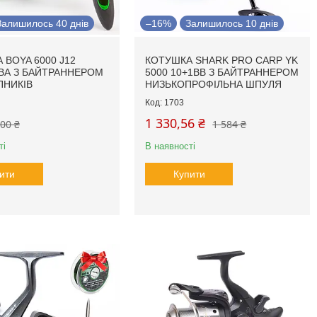
Залишилось 40 днів
–16%
Залишилось 10 днів
 BOYA 6000 J12
КОТУШКА SHARK PRO CARP YK
ВА З БАЙТРАННЕРОМ
5000 10+1BB З БАЙТРАННЕРОМ
ПНИКІВ
НИЗЬКОПРОФІЛЬНА ШПУЛЯ
1703
1 330,56 ₴
00 ₴
1 584 ₴
ті
В наявності
ити
Купити