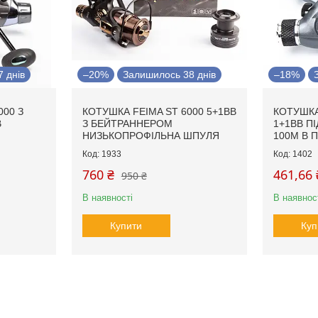
 днів
–20%
Залишилось 38 днів
–18%
000 З
КОТУШКА FEIMA ST 6000 5+1BB
КОТУШКА
B
З БЕЙТРАННЕРОМ
1+1BB П
НИЗЬКОПРОФІЛЬНА ШПУЛЯ
100М В 
1933
1402
760 ₴
461,66 
950 ₴
В наявності
В наявнос
Купити
Куп