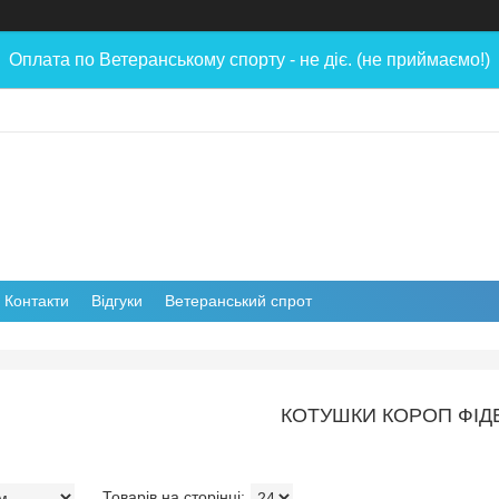
Оплата по Ветеранському спорту - не діє. (не приймаємо!)
Контакти
Відгуки
Ветеранський спрот
КОТУШКИ КОРОП ФІД