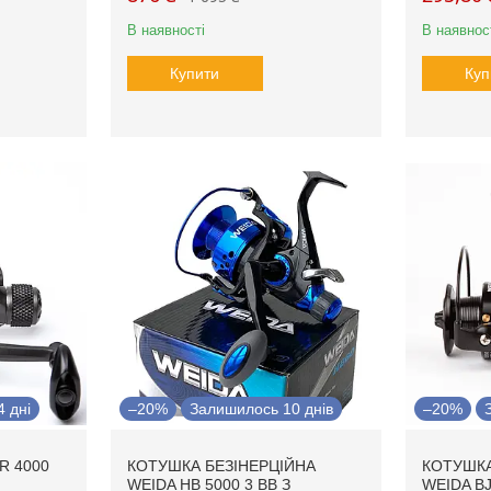
В наявності
В наявнос
Купити
Куп
 дні
–20%
Залишилось 10 днів
–20%
R 4000
КОТУШКА БЕЗІНЕРЦІЙНА
КОТУШКА
WEIDA HB 5000 3 BB З
WEIDA B