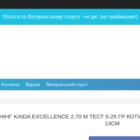
Оплата по Ветеранському спорту - не діє. (не приймаємо!)
Контакти
Відгуки
Ветеранський спрот
НІНГ KAIDA EXCELLENCE 2,70 М ТЕСТ 5-25 ГР КО
13СМ