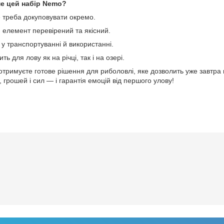
е цей набір Nemo?
 треба докуповувати окремо.
 елемент перевірений та якісний.
 у транспортуванні й використанні.
ть для лову як на річці, так і на озері.
 отримуєте готове рішення для риболовлі, яке дозволить уже завтра
, грошей і сил — і гарантія емоцій від першого улову!