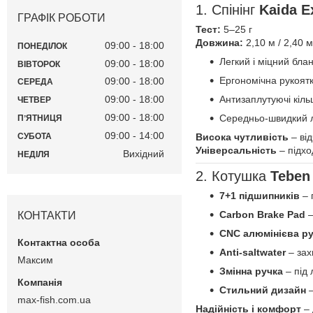
1. Спінінг
Kaida E
ГРАФІК РОБОТИ
Тест:
5–25 г
Довжина:
2,10 м / 2,40 м
09:00
18:00
ПОНЕДІЛОК
Легкий і міцний блан
09:00
18:00
ВІВТОРОК
Ергономічна рукоятк
09:00
18:00
СЕРЕДА
Антизаплутуючі кіль
09:00
18:00
ЧЕТВЕР
09:00
18:00
Середньо-швидкий ла
ПʼЯТНИЦЯ
09:00
14:00
СУБОТА
Висока чутливість
– від
Універсальність
– підхо
Вихідний
НЕДІЛЯ
2. Котушка
Teben
7+1 підшипників
– 
Carbon Brake Pad
–
КОНТАКТИ
CNC алюмінієва ру
Anti-saltwater
– захи
Максим
Змінна ручка
– під 
Стильний дизайн
–
max-fish.com.ua
Надійність і комфорт
– 