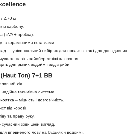
xcellence
 / 2,70 м
к із карбону.
а (EVA + пробка).
ця з керамічними вставками.
д — універсальний вибір як для новачків, так і для досвідчених.
чуваєте навіть найобережніші клювання.
дить для різних водойм і видів риби.
 (Haut Ton) 7+1 BB
плавний хід.
 надійна гальмівна система.
коятка
– міцність і довговічність.
ст від корозії.
ліву та праву руку.
 сучасний зовнішній вигляд.
для впевненого лову на будь-якій водоймі.