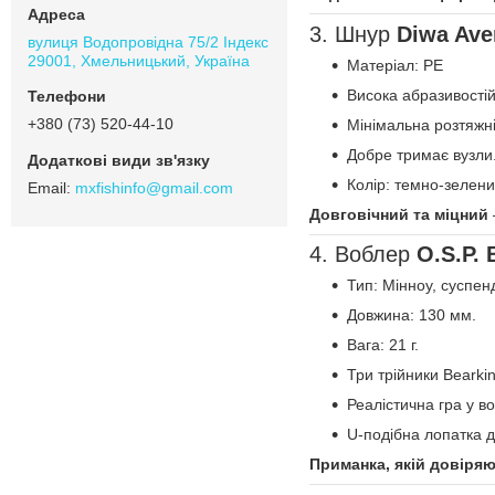
3. Шнур
Diwa Ave
вулиця Водопровідна 75/2 Індекс
29001, Хмельницький, Україна
Матеріал: PE
Висока абразивостій
+380 (73) 520-44-10
Мінімальна розтяжн
Добре тримає вузли
Колір: темно-зелени
mxfishinfo@gmail.com
Довговічний та міцний
4. Воблер
O.S.P. 
Тип: Мінноу, суспен
Довжина: 130 мм.
Вага: 21 г.
Три трійники Bearki
Реалістична гра у во
U-подібна лопатка д
Приманка, якій довіря