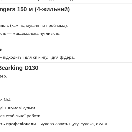
ngers 150 м (4-жильний)
кість (камінь, мушля не проблема).
ість — максимальна чутливість.
.
й.
– підходить і для спінінгу, і для фідера.
Bearking D130
дер.
ng №4.
ді + шумові кульки.
ля стабільної роботи.
ють професіонали
– чудово ловить щуку, судака, окуня.