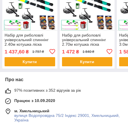
Набір для риболовлі
Набір для риболовлі
Набі
універсальний спиннінг
універсальний спиннінг
унів
2.40м котушка ліска
2.70м котушка ліска
3.0м
комплект готовий на 2
комплект готовий на 2
комп
1 437,60
1 472
1 5
₴
₴
1 797 ₴
1 840 ₴
вудилища
вудилища
вуд
Купити
Купити
Про нас
97% позитивних з 352 відгуків за рік
Працює з 10.09.2020
м. Хмельницький
вулиця Водопровідна 75/2 Індекс 29001, Хмельницький,
Україна