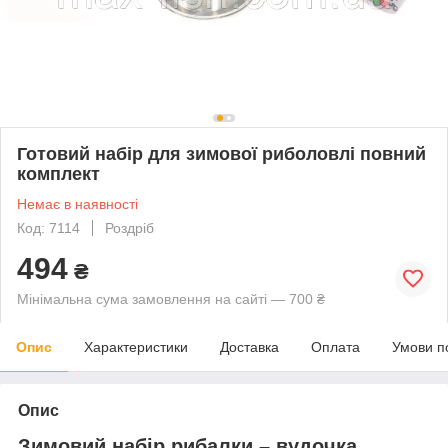
Готовий набір для зимової риболовлі повний
комплект
Немає в наявності
Код: 7114
Роздріб
494
₴
Мінімальна сума замовлення на сайті — 700 ₴
Опис
Характеристики
Доставка
Оплата
Умови п
Опис
Зимовий набір рибалки – вудочка,