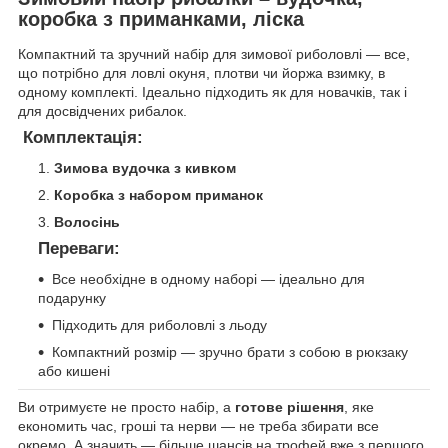
коробка з приманками, ліска
Компактний та зручний набір для зимової риболовлі — все,
що потрібно для ловлі окуня, плотви чи йоржа взимку, в
одному комплекті. Ідеально підходить як для новачків, так і
для досвідчених рибалок.
Комплектація:
Зимова вудочка з кивком
Коробка з набором приманок
Волосінь
Переваги:
Все необхідне в одному наборі — ідеально для
подарунку
Підходить для риболовлі з льоду
Компактний розмір — зручно брати з собою в рюкзаку
або кишені
Ви отримуєте не просто набір, а
готове рішення
, яке
економить час, гроші та нерви — не треба збирати все
окремо. А значить — більше шансів на трофей вже з першого