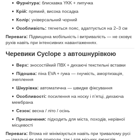
Фурнітура:
блискавка YKK + липучка
Крій:
прямий, висока посадка
Колір:
універсальний чорний
Особливість:
тягнеться пояс, адаптується на 2–3 см
Перевага:
Підвищена мобільність і витривалість — не сковує
рухів навіть при інтенсивних навантаженнях.
Черевики Cyclope з автошнурівкою
Верх:
зносостійкий ПВХ + дихаючі текстильні вставки
Підошва:
піна EVA + гума — гнучкість, амортизація,
зчеплення
Шнурівка:
автоматична — швидке фіксування
Особливості:
посилення на носку і п’ятці, дихаюча
мембрана
Сезон:
весна / літо / осінь
Призначення:
підходить для міста, походів, нерівної
місцевості
Перевага:
Втома ніг мінімізується навіть при тривалому русі
— ідеальні як для природи, так і для міських джунглів.