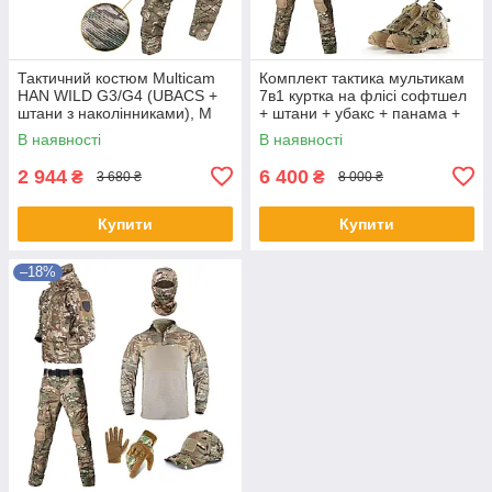
Тактичний костюм Multicam
Комплект тактика мультикам
HAN WILD G3/G4 (UBACS +
7в1 куртка на флісі софтшел
штани з наколінниками), M
+ штани + убакс + панама +
балаклава + рукавички +
В наявності
В наявності
черевики розмір M
2 944
6 400
₴
₴
3 680 ₴
8 000 ₴
Купити
Купити
–18%