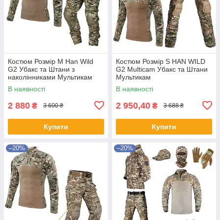
Коcтюм Розмір М Han Wild
Костюм Розмір S HAN WILD
G2 Убакс та Штани з
G2 Multicam Убакс та Штани
наколінниками Мультикам
Мультикам
В наявності
В наявності
2 880
2 950,40
₴
₴
3 600 ₴
3 688 ₴
Купити
Купити
–20%
–20%