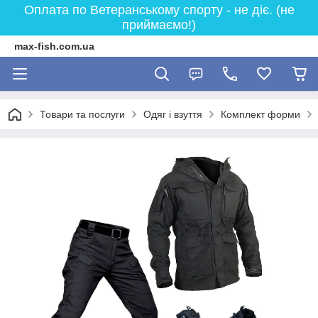
Оплата по Ветеранському спорту - не діє. (не
приймаємо!)
max-fish.com.ua
Товари та послуги
Одяг і взуття
Комплект форми