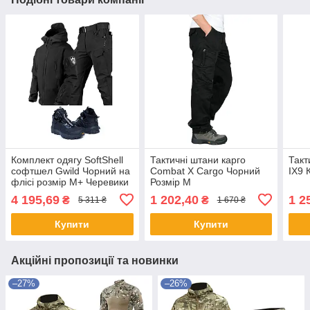
Комплект одягу SoftShell
Тактичні штани карго
Так
софтшел Gwild Чорний на
Combat X Cargo Чорний
IX9 
флісі розмір M+ Черевики
Розмір M
Cyclope Чорні з
4 195,69
1 202,40
1 2
₴
₴
5 311 ₴
1 670 ₴
автошнурівкою
Купити
Купити
Акційні пропозиції та новинки
–27%
–26%