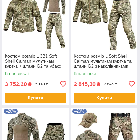
Костюм розмір L 3В1 Soft
Костюм розмір L Soft Shell
Shell Caiman мультикам
Caiman мультикам куртка та
куртка + штани G2 та убакс
штани G2 з наколінниками
G4
В наявності
В наявності
3 752,20
2 845,30
₴
₴
5 140 ₴
3 845 ₴
Купити
Купити
–20%
–20%