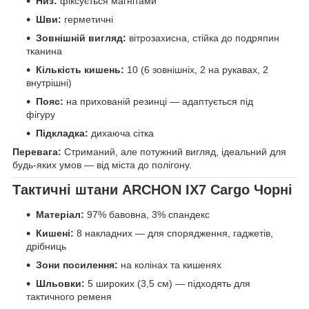
Низ:
фіксується магнітами
Шви:
герметичні
Зовнішній вигляд:
вітрозахисна, стійка до подряпин
тканина
Кількість кишень:
10 (6 зовнішніх, 2 на рукавах, 2
внутрішні)
Пояс:
на прихованій резинці — адаптується під
фігуру
Підкладка:
дихаюча сітка
Перевага:
Стриманий, але потужний вигляд, ідеальний для
будь-яких умов — від міста до полігону.
Тактичні штани ARCHON IX7 Cargo Чорні
Матеріал:
97% бавовна, 3% спандекс
Кишені:
8 накладних — для спорядження, гаджетів,
дрібниць
Зони посилення:
на колінах та кишенях
Шльовки:
5 широких (3,5 см) — підходять для
тактичного ременя