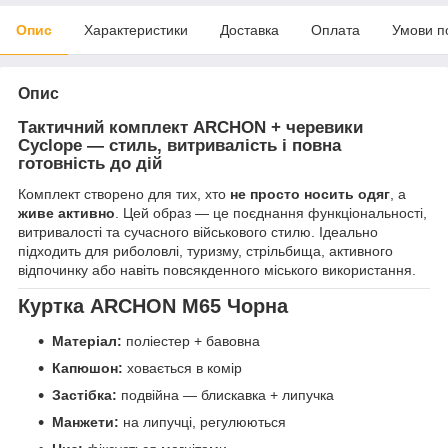
Опис
Характеристики
Доставка
Оплата
Умови п
Опис
Тактичний комплект ARCHON + черевики
Cyclope — стиль, витривалість і повна
готовність до дій
Комплект створено для тих, хто
не просто носить одяг
, а
живе активно
. Цей образ — це поєднання функціональності,
витривалості та сучасного військового стилю. Ідеально
підходить для риболовлі, туризму, стрільбища, активного
відпочинку або навіть повсякденного міського використання.
Куртка ARCHON M65 Чорна
Матеріал:
поліестер + бавовна
Капюшон:
ховається в комір
Застібка:
подвійна — блискавка + липучка
Манжети:
на липучці, регулюються