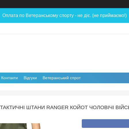
Оплата по Ветеранському спорту - не діє. (не приймаємо!)
Контакти
Відгуки
Ветеранський спрот
ТАКТИЧНІ ШТАНИ RANGER КОЙОТ ЧОЛОВІЧІ ВІЙС