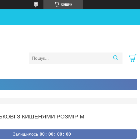
Кошик
ЬКОВІ З КИШЕНЯМИ РОЗМІР M
Залишилось
0
0
0
0
0
0
0
0