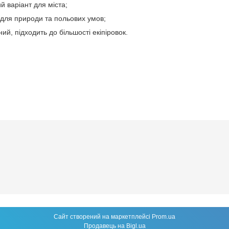
 варіант для міста;
для природи та польових умов;
ий, підходить до більшості екіпіровок.
Сайт створений на маркетплейсі
Prom.ua
Продавець на Bigl.ua