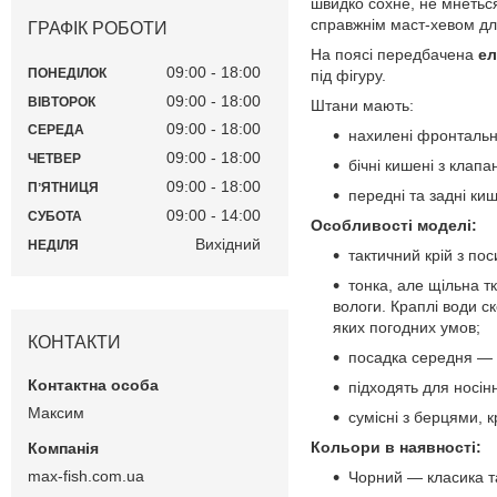
швидко сохне, не мнеться,
справжнім маст-хевом для
ГРАФІК РОБОТИ
На поясі передбачена
ел
09:00
18:00
ПОНЕДІЛОК
під фігуру.
09:00
18:00
ВІВТОРОК
Штани мають:
09:00
18:00
СЕРЕДА
нахилені фронтальні
09:00
18:00
ЧЕТВЕР
бічні кишені з клапа
09:00
18:00
ПʼЯТНИЦЯ
передні та задні киш
09:00
14:00
СУБОТА
Особливості моделі:
Вихідний
НЕДІЛЯ
тактичний крій з по
тонка, але щільна т
вологи. Краплі води с
яких погодних умов;
КОНТАКТИ
посадка середня — 
підходять для носін
Максим
сумісні з берцями, к
Кольори в наявності:
max-fish.com.ua
Чорний — класика т