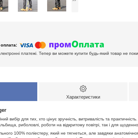
електронні платежі. Тепер ви можете купити будь-який товар не пок
Характеристики
ger
ний вибір для тих, хто цінує зручність, витривалість та практичність
ільбища, риболовлі, роботи на відкритому повітрі, так і для щоденног
ьного 100% поліестеру, який не тягнеться, але завдяки анатомічно