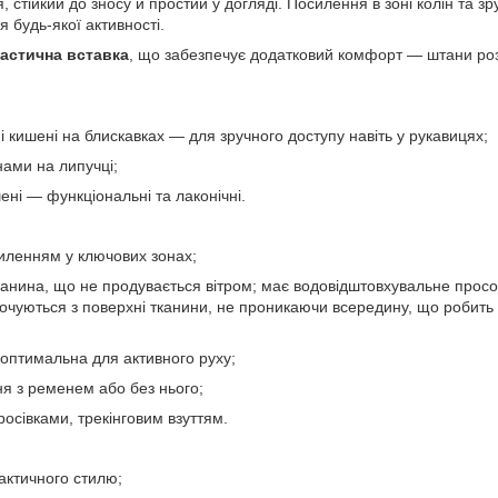
 стійкий до зносу й простий у догляді. Посилення в зоні колін та зр
 будь-якої активності.
астична вставка
, що забезпечує додатковий комфорт — штани ро
 кишені на блискавках — для зручного доступу навіть у рукавицях;
нами на липучці;
ені — функціональні та лаконічні.
силенням у ключових зонах;
канина, що не продувається вітром; має водовідштовхувальне просо
кочуються з поверхні тканини, не проникаючи всередину, що робит
оптимальна для активного руху;
ня з ременем або без нього;
росівками, трекінговим взуттям.
актичного стилю;