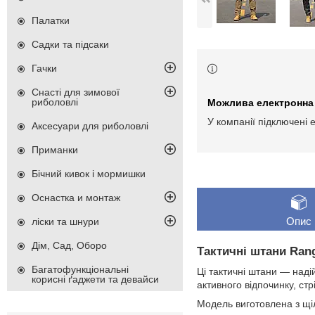
Палатки
Садки та підсаки
Гачки
Снасті для зимової
риболовлі
У компанії підключені 
Аксесуари для риболовлі
Приманки
Бічний кивок і мормишки
Оснастка и монтаж
Опис
ліски та шнури
Дім, Сад, Оборо
Тактичні штани Ran
Багатофункціональні
Ці тактичні штани — надій
корисні ґаджети та девайси
активного відпочинку, стр
Модель виготовлена з щіл