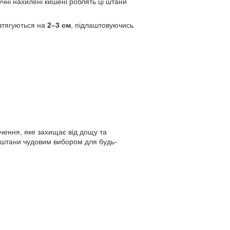
учні нахилені кишені роблять ці штани
зтягуються на
2–3 см
, підлаштовуючись
чення, яке захищає від дощу та
ь штани чудовим вибором для будь-