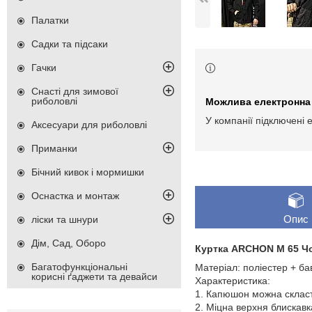
Палатки
Садки та підсаки
Гачки
Снасті для зимової
риболовлі
У компанії підключені 
Аксесуари для риболовлі
Приманки
Бічний кивок і мормишки
Оснастка и монтаж
Опис
ліски та шнури
Дім, Сад, Оборо
Куртка ARCHON М 65 Ч
Багатофункціональні
Матеріал: поліестер + ба
корисні ґаджети та девайси
Характеристика:
1. Капюшон можна склас
2. Міцна верхня блискавк