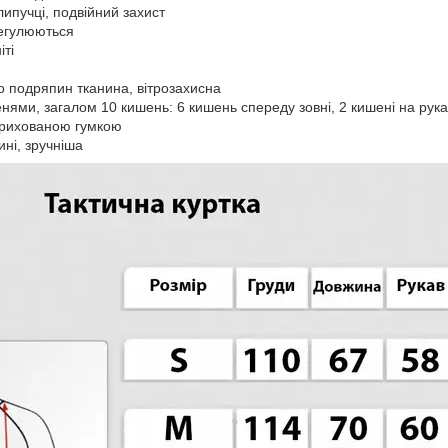
липучці, подвійний захист
регулюються
іті
до подряпин тканина, вітрозахисна
енями, загалом 10 кишень: 6 кишень спереду зовні, 2 кишені на рука
 прихованою гумкою
ині, зручніша