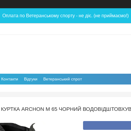
Оплата по Ветеранському спорту - не діє. (не приймаємо!)
Контакти
Відгуки
Ветеранський спрот
КУРТКА ARCHON М 65 ЧОРНИЙ ВОДОВІДШТОВХУ