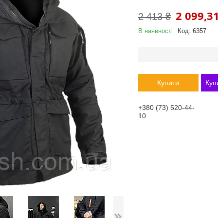
2 099,31
2 413 ₴
В наявності
Код:
6357
Купити
Куп
+380 (73) 520-44-
10