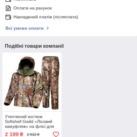
Оплата на рахунок
Накладений платіж (післяплата)
Всі умови оплати
Подібні товари компанії
Утеплений костюм
Softshell Gwild «Лісовий
камуфляж» на флісі для
риболовлі та полювання
2 199
₴
2 932 ₴
розмір L