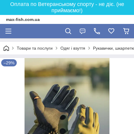
Оплата по Ветеранському спорту - не діє. (не
приймаємо!)
max-fish.com.ua
Товари та послуги
Одяг і взуття
Рукавички, шкарпетк
–29%