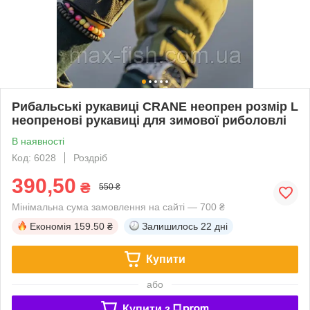
Рибальські рукавиці CRANE неопрен розмір L
неопренові рукавиці для зимової риболовлі
В наявності
Код: 6028
Роздріб
390,50
₴
550 ₴
Мінімальна сума замовлення на сайті — 700 ₴
Економія
159.50 ₴
Залишилось
22 дні
Купити
або
Купити з