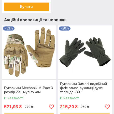
Купити
Акційні пропозиції та новинки
–33%
–20%
Рукавички Зимові подвійний
Рукавички Mechanix M-Pact 3
фліс олива рукавиці дуже
розмір 2XL мультикам
теплі до -30
В наявності
В наявності
521,93
215,20
₴
₴
779 ₴
269 ₴