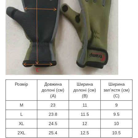
Розмір
Довжина
Ширина
Ширина
долоні (см)
долоні (см)
зап'ястя (см)
(А)
(В)
(С)
M
23
11
9
L
23.8
11.5
9.5
XL
24.5
12
10
2XL
25.4
12.5
10.5