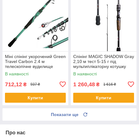
Міні спінінг укорочений Green
Спінінг MAGIC SHADOW Gray
Travel Carbon 2.4 м
2,10 м тест 5-15 г під
телескопічне вудилище
мультиплікаторну котушку
В наявності
В наявності
712,12
1 260,48
₴
₴
937 ₴
1 616 ₴
Купити
Купити
Показати ще
Про нас