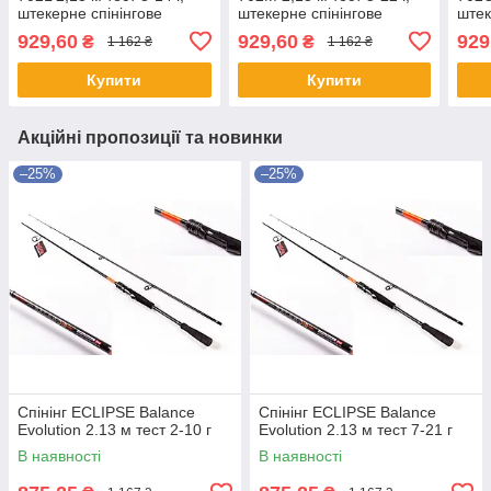
штекерне спінінгове
штекерне спінінгове
штек
вудилище
вудилище
вуд
929,60
929,60
929
₴
₴
1 162 ₴
1 162 ₴
Купити
Купити
Акційні пропозиції та новинки
–25%
–25%
Спінінг ECLIPSE Balance
Спінінг ECLIPSE Balance
Evolution 2.13 м тест 2-10 г
Evolution 2.13 м тест 7-21 г
В наявності
В наявності