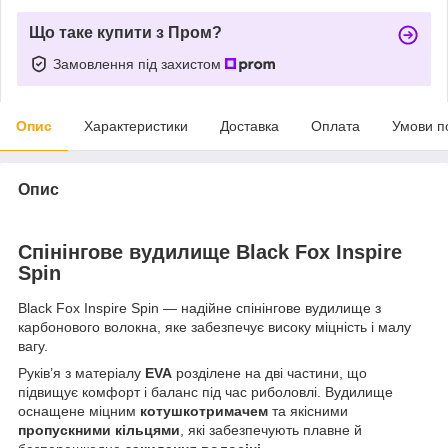
Що таке купити з Пром?
Замовлення під захистом
Опис
Характеристики
Доставка
Оплата
Умови п
Опис
Спінінгове вудилище Black Fox Inspire
Spin
Black Fox Inspire Spin — надійне спінінгове вудилище з
карбонового волокна, яке забезпечує високу міцність і малу
вагу.
Руків’я з матеріалу
EVA
розділене на дві частини, що
підвищує комфорт і баланс під час риболовлі. Вудилище
оснащене міцним
котушкотримачем
та якісними
пропускними кільцями
, які забезпечують плавне й