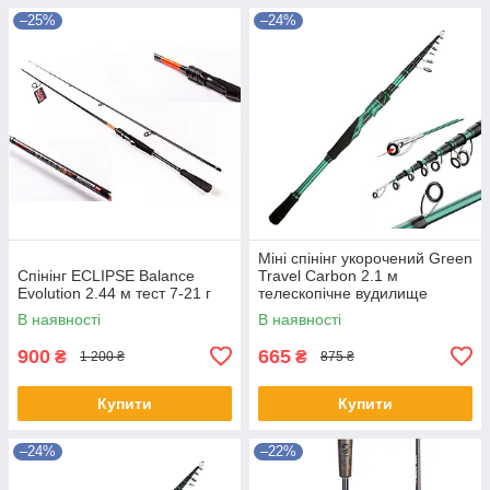
–25%
–24%
Міні спінінг укорочений Green
Спінінг ECLIPSE Balance
Travel Carbon 2.1 м
Evolution 2.44 м тест 7-21 г
телескопічне вудилище
В наявності
В наявності
900
665
₴
₴
1 200 ₴
875 ₴
Купити
Купити
–24%
–22%