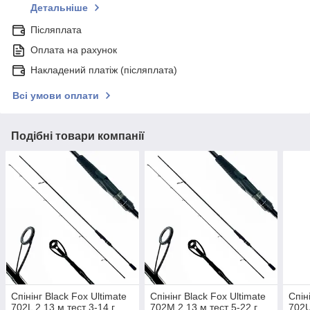
Детальніше
Післяплата
Оплата на рахунок
Накладений платіж (післяплата)
Всі умови оплати
Подібні товари компанії
Спінінг Black Fox Ultimate
Спінінг Black Fox Ultimate
Спін
702L 2,13 м тест 3-14 г,
702M 2,13 м тест 5-22 г,
702U