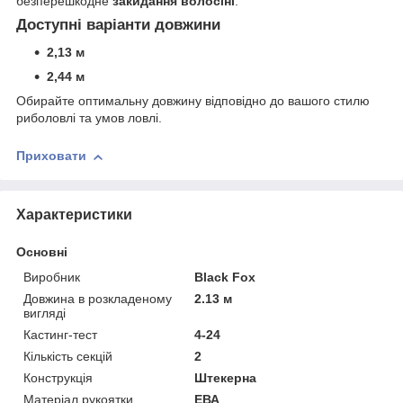
безперешкодне
закидання волосіні
.
Доступні варіанти довжини
2,13 м
2,44 м
Обирайте оптимальну довжину відповідно до вашого стилю
риболовлі та умов ловлі.
Приховати
Характеристики
Основні
Виробник
Black Fox
Довжина в розкладеному
2.13 м
вигляді
Кастинг-тест
4-24
Кількість секцій
2
Конструкція
Штекерна
Матеріал рукоятки
ЕВА