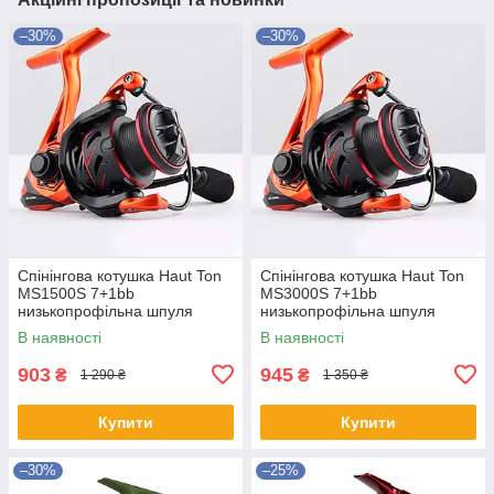
–30%
–30%
Спінінгова котушка Haut Ton
Спінінгова котушка Haut Ton
MS1500S 7+1bb
MS3000S 7+1bb
низькопрофільна шпуля
низькопрофільна шпуля
В наявності
В наявності
903
945
₴
₴
1 290 ₴
1 350 ₴
Купити
Купити
–30%
–25%