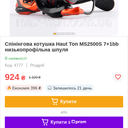
Спінінгова котушка Haut Ton MS2500S 7+1bb
низькопрофільна шпуля
В наявності
Код: 4777
Роздріб
924
₴
1 320 ₴
Економія
396 ₴
Залишилось
21 день
Купити
або
Купити з