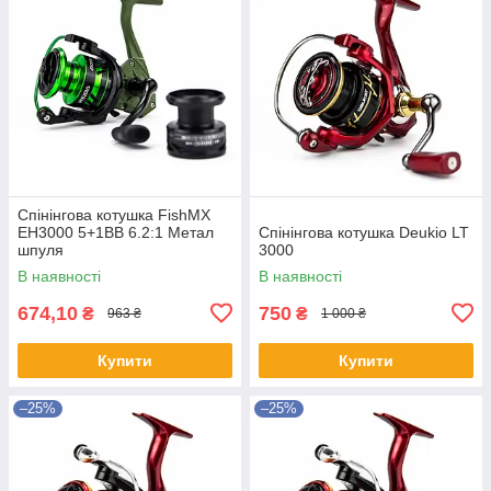
Спінінгова котушка FishMX
EH3000 5+1BB 6.2:1 Метал
Спінінгова котушка Deukio LT
шпуля
3000
В наявності
В наявності
674,10
750
₴
₴
963 ₴
1 000 ₴
Купити
Купити
–25%
–25%