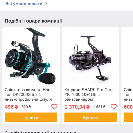
Всі умови оплати
Подібні товари компанії
Спінінгова котушка Haut
Котушка SHARK Pro Carp
Спін
Ton DK2000S 5.2:1
YK 7000 10+1BB з
Ton 
низькопрофільна шпуля
байтраннером
низь
низькопрофільна шпуля
496
1 370,04
600
₴
₴
620 ₴
1 631 ₴
Купити
Купити
Акційні пропозиції та новинки