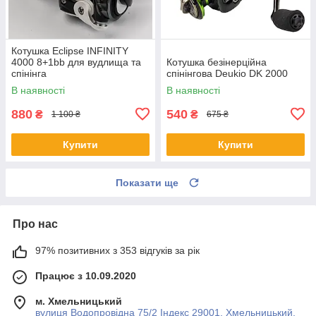
Котушка Eclipse INFINITY
4000 8+1bb для вудлища та
Котушка безінерційна
спінінга
спінінгова Deukio DK 2000
В наявності
В наявності
880
540
₴
₴
1 100 ₴
675 ₴
Купити
Купити
Показати ще
Про нас
97% позитивних з 353 відгуків за рік
Працює з 10.09.2020
м. Хмельницький
вулиця Водопровідна 75/2 Індекс 29001, Хмельницький,