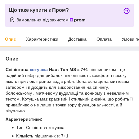
Що таке купити з Пром?
Замовлення під захистом
Опис
Характеристики
Доставка
Оплата
Умови п
Опис
Спінінгова
котушка
Haut Ton MS з 7+1
підшипником - це
надійний вибір для рибалок, які оцінюють комфорт і високу
якість при ловлі різних видів риби. Вона оснащена миттєвим
затвором і підходить для використання на спінінгу,
болонському , матчевому вудилищі та донному з невеликим
тестом. Котушка має красивий і стильний дизайн, що робить її
привабливою не лише з точки зору функціональності, а й
візуально.
Характеристики:
Тип: Спінінгова котушка
Кількість підшипників: 7+1