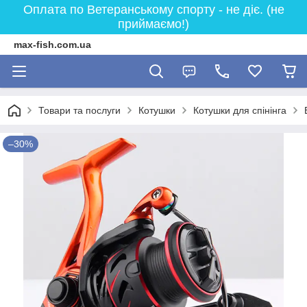
Оплата по Ветеранському спорту - не діє. (не
приймаємо!)
max-fish.com.ua
Товари та послуги
Котушки
Котушки для спінінга
–30%