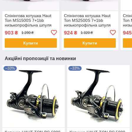
Спінінгова котушка Haut
Спінінгова котушка Haut
Спін
Ton MS1500S 7+1bb
Ton MS2500S 7+1bb
Ton
низькопрофільна шпуля
низькопрофільна шпуля
низь
903
924
945
₴
₴
1 290 ₴
1 320 ₴
Купити
Купити
Акційні пропозиції та новинки
–33%
–33%