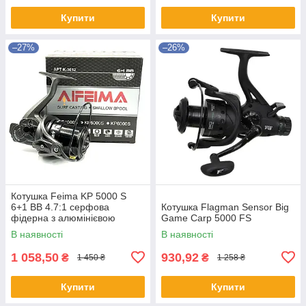
Купити
Купити
–27%
–26%
Котушка Feima KP 5000 S
6+1 BB 4.7:1 серфова
Котушка Flagman Sensor Big
фідерна з алюмінієвою
Game Carp 5000 FS
мілкою шпулею для дальніх
В наявності
В наявності
закидів
1 058,50
930,92
₴
₴
1 450 ₴
1 258 ₴
Купити
Купити