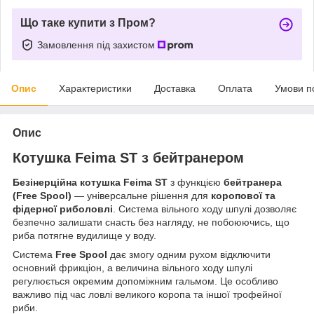
Що таке купити з Пром?
Замовлення під захистом
Опис
Характеристики
Доставка
Оплата
Умови п
Опис
Котушка Feima ST з бейтранером
Безінерційна котушка Feima ST
з функцією
бейтранера
(Free Spool)
— універсальне рішення для
коропової та
фідерної риболовлі
. Система вільного ходу шпулі дозволяє
безпечно залишати снасть без нагляду, не побоюючись, що
риба потягне вудилище у воду.
Система
Free Spool
дає змогу одним рухом відключити
основний фрикціон, а величина вільного ходу шпулі
регулюється окремим допоміжним гальмом. Це особливо
важливо під час ловлі великого коропа та іншої трофейної
риби.