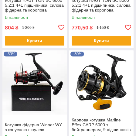
Котушка HAUT TON BC 6000
Котушка HAUT TON BC 5000
5.2:1 4+1 підшипника, силова
5.2:1 4+1 підшипника, силова
фідерна та коропова
фідерна та коропова
В наявності
В наявності
804
770,50
₴
₴
1 200 ₴
1 150 ₴
Купити
Купити
–30%
–30%
Карпова котушка Marline
Котушка фідерна Winner WY
Effex CARP 6000 з
з конусною шпулею
бейтраннером, 9 підшипників