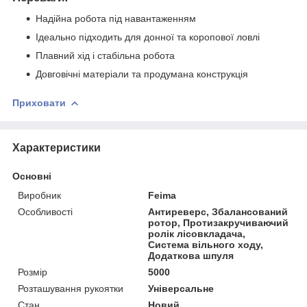
Надійна робота під навантаженням
Ідеально підходить для донної та коропової ловлі
Плавний хід і стабільна робота
Довговічні матеріали та продумана конструкція
Приховати
Характеристики
Основні
Виробник
Feima
Особливості
Антиреверс, Збалансований
ротор, Протизакручиваючий
ролік лісовкладача,
Система вільного ходу,
Додаткова шпуля
Розмір
5000
Розташування рукоятки
Універсальне
Стан
Новий