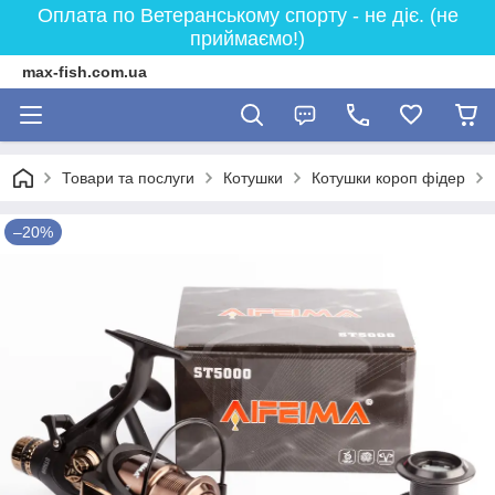
Оплата по Ветеранському спорту - не діє. (не
приймаємо!)
max-fish.com.ua
Товари та послуги
Котушки
Котушки короп фідер
–20%