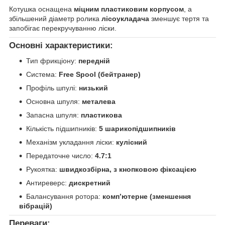
Котушка оснащена
міцним пластиковим корпусом
, а
збільшений діаметр ролика
лісоукладача
зменшує тертя та
запобігає перекручуванню ліски.
Основні характеристики:
Тип фрикціону:
передній
Система:
Free Spool (бейтранер)
Профіль шпулі:
низький
Основна шпуля:
металева
Запасна шпуля:
пластикова
Кількість підшипників:
5 шарикопідшипників
Механізм укладання ліски:
кулісний
Передаточне число:
4.7:1
Рукоятка:
швидкозбірна, з кнопковою фіксацією
Антиреверс:
дискретний
Балансування ротора:
комп’ютерне (зменшення
вібрацій)
Переваги: