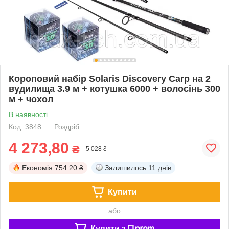
Короповий набір Solaris Discovery Carp на 2
вудилища 3.9 м + котушка 6000 + волосінь 300
м + чохол
В наявності
Код: 3848
Роздріб
4 273,80
₴
5 028 ₴
Економія
754.20 ₴
Залишилось
11 днів
Купити
або
Купити з