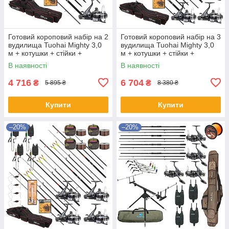
Готовий короповий набір на 2
Готовий короповий набір на 3
вудилища Tuohai Mighty 3,0
вудилища Tuohai Mighty 3,0
м + котушки + стійки +
м + котушки + стійки +
свінгери + сигналізатори +
свінгери + сигналізатори +
В наявності
В наявності
ліска + чохол
ліска + чохол
4 716
6 704
₴
₴
5 895 ₴
8 380 ₴
Купити
Купити
–20%
–20%