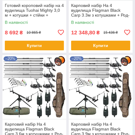
Готовий короповий набір на 4
Карповий набір На 4
вудилища Tuohai Mighty 3,0
вудилища Flagman Black
м + котушки + стійки +
Carp 3.3м з котушками + Род-
свінгери + сигналізатори +
под + Сигназатори + Чохол
В наявності
В наявності
ліска + чохол
8 692
12 348,80
₴
₴
10 865 ₴
15 436 ₴
Купити
Купити
–20%
–20%
Карповий набір На 4
Карповий набір На 4
вудилища Flagman Black
вудилища Flagman Black
Carp 3.6м з котушками + Род-
Carp 3.9м з котушками + Род-