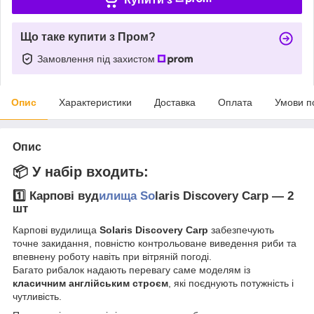
Що таке купити з Пром?
Замовлення під захистом
Опис
Характеристики
Доставка
Оплата
Умови п
Опис
📦 У набір входить:
1️⃣ Карпові вуд
илища So
laris Discovery Carp — 2
шт
Карпові вудилища
Solaris Discovery Carp
забезпечують
точне закидання, повністю контрольоване виведення риби та
впевнену роботу навіть при вітряній погоді.
Багато рибалок надають перевагу саме моделям із
класичним англійським строєм
, які поєднують потужність і
чутливість.