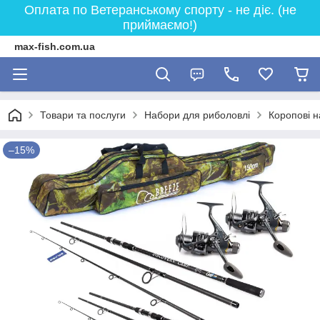
Оплата по Ветеранському спорту - не діє. (не
приймаємо!)
max-fish.com.ua
Товари та послуги
Набори для риболовлі
Коропові 
–15%