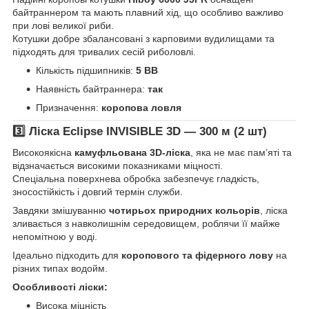
байтраннером та мають плавний хід, що особливо важливо
при лові великої риби.
Котушки добре збалансовані з карповими вудилищами та
підходять для тривалих сесій риболовлі.
Кількість підшипників:
5 BB
Наявність байтраннера:
так
Призначення:
коропова ловля
3️⃣ Ліска Eclipse INVISIBLE 3D — 300 м (2 шт)
Високоякісна
камуфльована 3D-ліска
, яка не має пам’яті та
відзначається високими показниками міцності.
Спеціальна поверхнева обробка забезпечує гладкість,
зносостійкість і довгий термін служби.
Завдяки змішуванню
чотирьох природних кольорів
, ліска
зливається з навколишнім середовищем, роблячи її майже
непомітною у воді.
Ідеально підходить для
коропового та фідерного лову
на
різних типах водойм.
Особливості ліски:
Висока міцність