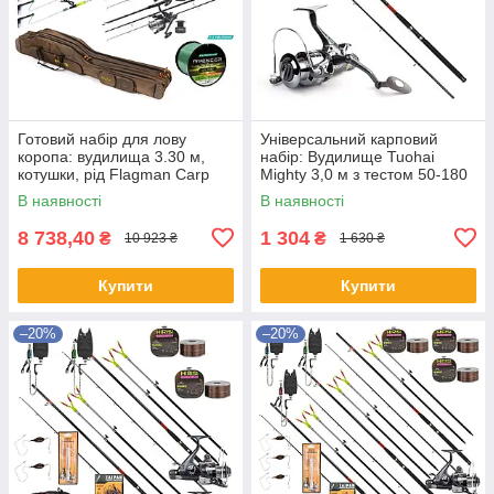
Готовий набір для лову
Універсальний карповий
коропа: вудилища 3.30 м,
набір: Вудилище Tuohai
котушки, рід Flagman Carp
Mighty 3,0 м з тестом 50-180
Pro
грам + котушка Hiboy + ліска
В наявності
В наявності
8 738,40
1 304
₴
₴
10 923 ₴
1 630 ₴
Купити
Купити
–20%
–20%