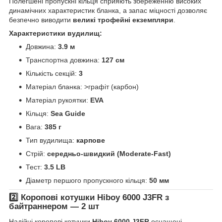
Полегшені пропускні кільця сприяють збереженню високих
динамічних характеристик бланка, а запас міцності дозволяє
безпечно виводити
великі трофейні екземпляри
.
Характеристики вудилищ:
Довжина:
3.9 м
Транспортна довжина:
127 см
Кількість секцій:
3
Матеріал бланка: >графіт (карбон)
Матеріал рукоятки:
EVA
Кільця:
Sea Guide
Вага:
385 г
Тип вудилища:
карпове
Стрій:
середньо-швидкий (Moderate-Fast)
Тест:
3.5 LB
Діаметр першого пропускного кільця:
50 мм
2️⃣ Коропові котушки Hiboy 6000 J3FR з
байтраннером — 2 шт
Надійні коропові котушки
Hiboy 6000 J3FR
оснащені