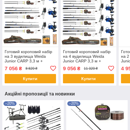
Готовий короповий набір
Готовий короповий набір
Гото
на 3 вудилища Weida
на 4 вудилища Weida
на 2
Junior CARP 3,3 м +
Junior CARP 3,3 м +
Juni
котушки + стійки + свінгери
котушки + стійки + свінгери
коту
7 056
9 056
4 9
₴
₴
8 820 ₴
11 320 ₴
+ сигналізатори + волосінь
+ сигналізатори + волосінь
+ си
+ чохол
+ чохол
+ чо
Купити
Купити
Акційні пропозиції та новинки
–20%
–20%