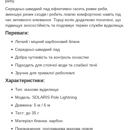
рибу.
Середньо-швидкий лад ефективно гасить ривки риби,
зменшує ризик сходів і робить ловлю комфортною навіть під
час активного клювання. Торці колін додатково посилені, що
підвищує зносостійкість та подовжує термін служби вудилища.
Переваги:
Легкий і міцний карбоновий бланк
Середньо-швидкий лад
Добра чутливість та контроль оснастки
Підходить для стоячої води та слабкої течії
Зручне для тривалої риболовлі
Характеристики:
Тип: махове вудилище
Модель: SOLARIS Pole Lightning
Довжина: 5 м / 6 м
Тест: до 35 г
Матеріал бланка: карбон
Призначення: поплавцева махова ловля