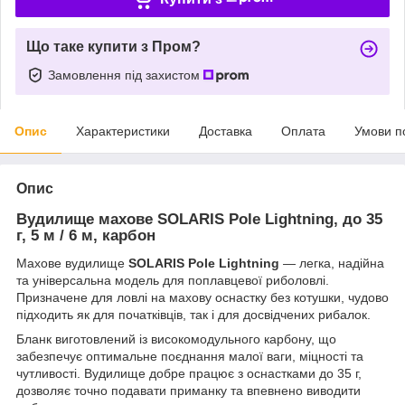
Що таке купити з Пром?
Замовлення під захистом
Опис
Характеристики
Доставка
Оплата
Умови п
Опис
Вудилище махове SOLARIS Pole Lightning, до 35
г, 5 м / 6 м, карбон
Махове вудилище
SOLARIS Pole Lightning
— легка, надійна
та універсальна модель для поплавцевої риболовлі.
Призначене для ловлі на махову оснастку без котушки, чудово
підходить як для початківців, так і для досвідчених рибалок.
Бланк виготовлений із високомодульного карбону, що
забезпечує оптимальне поєднання малої ваги, міцності та
чутливості. Вудилище добре працює з оснастками до 35 г,
дозволяє точно подавати приманку та впевнено виводити