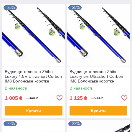
–25%
–25%
Вудлище телескоп Zhibo
Вудлище телескоп Zhibo
Luxury 4.5м Ultrashort Corbon
Luxury 5м Ultrashort Corbon
IM8 Болонське коротке
IM8 Болонське коротке
вудлище 58см
вудлище 60см
В наявності
В наявності
1 005
1 125
₴
₴
1 340 ₴
1 500 ₴
Купити
Купити
–22%
–22%