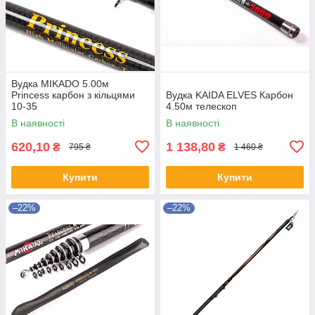
Вудка MIKADO 5.00м
Princess карбон з кільцями
Вудка KAIDA ELVES Карбон
10-35
4.50м телескоп
В наявності
В наявності
620,10
1 138,80
₴
₴
795 ₴
1 460 ₴
Купити
Купити
–22%
–22%