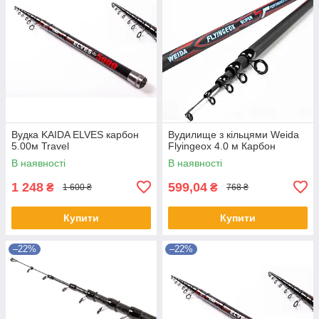
Вудка KAIDA ELVES карбон
Вудилище з кільцями Weida
5.00м Travel
Flyingeox 4.0 м Карбон
В наявності
В наявності
1 248
599,04
₴
₴
1 600 ₴
768 ₴
Купити
Купити
–22%
–22%