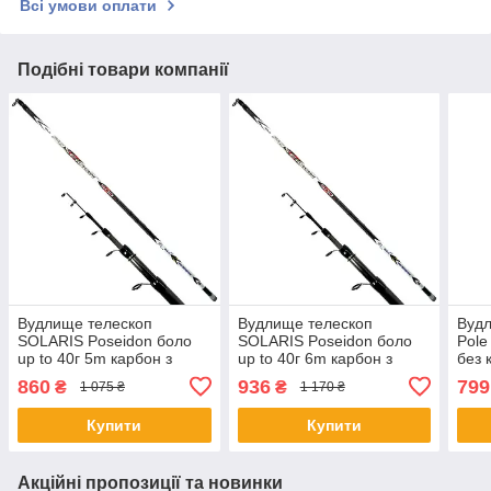
Всі умови оплати
Подібні товари компанії
Вудлище телескоп
Вудлище телескоп
Вудл
SOLARIS Poseidon боло
SOLARIS Poseidon боло
Pole
up to 40г 5m карбон з
up to 40г 6m карбон з
без 
кільцями
кільцями
860
936
799
₴
₴
1 075 ₴
1 170 ₴
Купити
Купити
Акційні пропозиції та новинки