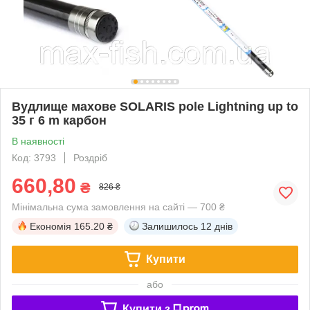
Вудлище махове SOLARIS pole Lightning up to
35 г 6 m карбон
В наявності
Код: 3793
Роздріб
660,80
₴
826 ₴
Мінімальна сума замовлення на сайті — 700 ₴
Економія
165.20 ₴
Залишилось
12 днів
Купити
або
Купити з