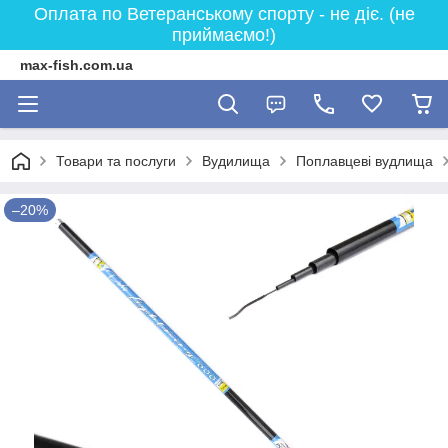
Оплата по Ветеранському спорту - не діє. (не
приймаємо!)
max-fish.com.ua
Товари та послуги
Вудилища
Поплавцеві вудлища
–20%