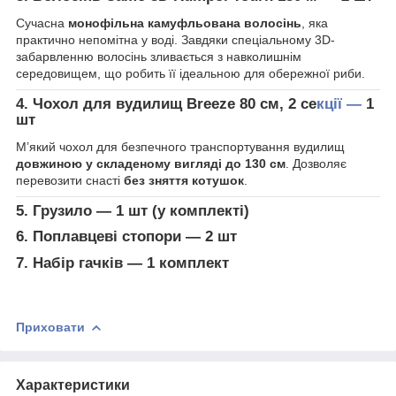
Сучасна
монофільна камуфльована волосінь
, яка
практично непомітна у воді. Завдяки спеціальному 3D-
забарвленню волосінь зливається з навколишнім
середовищем, що робить її ідеальною для обережної риби.
4. Чохол для вудилищ Breeze 80 см, 2 се
кції —
1
шт
М’який чохол для безпечного транспортування вудилищ
довжиною у складеному вигляді до 130 см
. Дозволяє
перевозити снасті
без зняття котушок
.
5. Грузило — 1 шт (у комплекті)
6. Поплавцеві стопори — 2 шт
7. Набір гачків — 1 комплект
Приховати
Характеристики