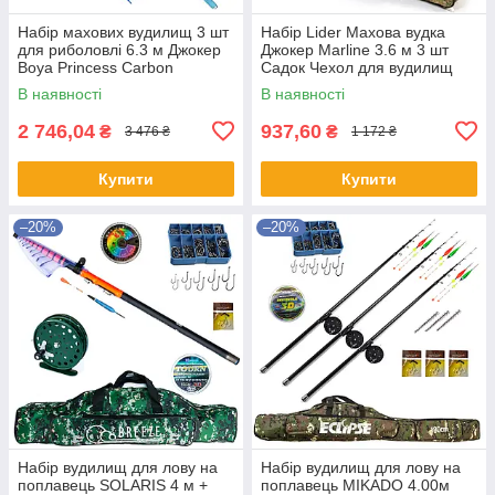
Набір махових вудилищ 3 шт
Набір Lider Махова вудка
для риболовлі 6.3 м Джокер
Джокер Marline 3.6 м 3 шт
Boya Princess Carbon
Садок Чехол для вудилищ
Поплавець Гачки Грузило
В наявності
В наявності
2 746,04
937,60
₴
₴
3 476 ₴
1 172 ₴
Купити
Купити
–20%
–20%
Набір вудилищ для лову на
Набір вудилищ для лову на
поплавець SOLARIS 4 м +
поплавець MIKADO 4.00м