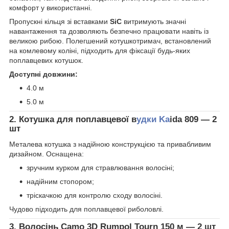
комфорт у використанні.
Пропускні кільця зі вставками
SiC
витримують значні
навантаження та дозволяють безпечно працювати навіть із
великою рибою. Полегшений котушкотримач, встановлений
на комлевому коліні, підходить для фіксації будь-яких
поплавцевих котушок.
Доступні довжини:
4.0 м
5.0 м
2. Котушка для поплавцевої в
удки Ka
ida 809 — 2
шт
Металева котушка з надійною конструкцією та привабливим
дизайном. Оснащена:
зручним курком для стравлювання волосіні;
надійним стопором;
тріскачкою для контролю сходу волосіні.
Чудово підходить для поплавцевої риболовлі.
3. Волосінь Camo 3D Rumpol Tourn 150 м — 2 шт