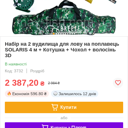
Набір на 2 вудилища для лову на поплавець
SOLARIS 4 м + Котушка + Чохол + волосінь
3D
В наявності
Код: 3732
Роздріб
2 387,20
₴
2 984 ₴
Економія
596.80 ₴
Залишилось
12 днів
Купити
або
Купити з