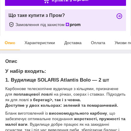
Що таке купити з Пром?
Замовлення під захистом
Опис
Характеристики
Доставка
Оплата
Умови п
Опис
У набір входить:
1. Вудилище SOLARIS Atlantis Bolo — 2 шт
Карбонове телескопічне вудилище з кільцями, призначене
для
поплавцевої ловлі
на річках, озерах і ставках. Підходить
як для ловлі
з берегаg>, так і
з човна
.
Доступне у
двох кольорах: зелений та помаранчевий
.
Бланк виготовлений із
високомодульного карбону
, що
забезпечує оптимальне поєднання
жорсткості, пружності та
малої ваги
. Вудилище добре працює як на закиданні
оснастки, так і під час виведення риби, зберігаючи баланс і