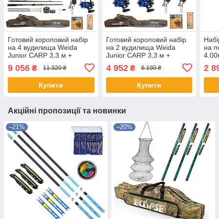
Готовий короповий набір
Готовий короповий набір
Набі
на 4 вудилища Weida
на 2 вудилища Weida
на 
Junior CARP 3,3 м +
Junior CARP 3,3 м +
4.00
котушки + стійки + свінгери
котушки + стійки + свінгери
+ Чо
9 056
4 952
2 8
₴
₴
11 320 ₴
6 190 ₴
+ сигналізатори + волосінь
+ сигналізатори + волосінь
0,2
+ чохол
+ чохол
Купити
Купити
Акційні пропозиції та новинки
–21%
–20%