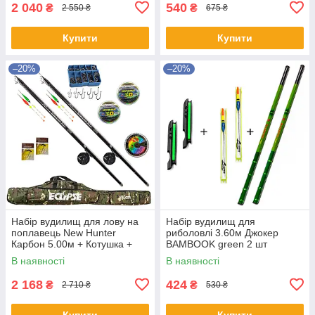
2 040
540
₴
₴
2 550 ₴
675 ₴
Купити
Купити
–20%
–20%
Набір вудилищ для лову на
Набір вудилищ для
поплавець New Hunter
риболовлі 3.60м Джокер
Карбон 5.00м + Котушка +
BAMBOOK green 2 шт
Чохол + волосінь 3D 0,20мм
Мотовило та Поплавець
В наявності
В наявності
100m
2 168
424
₴
₴
2 710 ₴
530 ₴
Купити
Купити