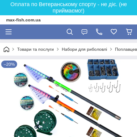
Оплата по Ветеранському спорту - не діє. (не
приймаємо!)
max-fish.com.ua
Товари та послуги
Набори для риболовлі
Поплавцев
–20%