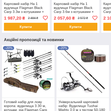
Карповий набір На 1
Карповий набір На 1
Карп
вудлище Flagman Black
вудлище Flagman Black
вудл
Carp 3.3м з котушками +
Carp 3.6м з котушками +
Carp
Лісочка
Лісочка
Лісо
1 987,20
2 057,60
2 1
₴
₴
2 484 ₴
2 572 ₴
Купити
Купити
Акційні пропозиції та новинки
–20%
–20%
Готовий набір для лову
Універсальний карповий
коропа: вудилища 3.30 м,
набір: Вудилище Tuohai
котушки, рід Flagman Carp
Mighty 3,0 м з тестом 50-180