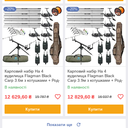
–20%
–20%
Карповий набір На 4
Карповий набір На 4
вудилища Flagman Black
вудилища Flagman Black
Carp 3.6м з котушками + Род-
Carp 3.9м з котушками + Род-
под + Сигназатори + Чохол
под + Сигназатори + Чохол
В наявності
В наявності
12 629,60
12 829,60
₴
₴
15 787 ₴
16 037 ₴
Купити
Купити
Показати ще