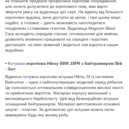
не плануєте придбати професійне коропове спорядження,
але хочете долучитися до коропового лову, вам варто
звернути увагу на вудилища цієї серії. На відміну від більшості
коропових вудлищ, вони доступні за ціною, і при цьому міцні,
надійні, а головне – дають можливість насолодитися
поєдинком з ставковим гігантом. Вудилища Magnum Black
Carp володіють середнім строєм, оптимальним для вивіски,
дозволять впевнено працювати на середніх і коротких
дистанціях, на яких зазвичай і ведеться лов коропа в наших
водоймах.
•
Котушка
коропова Hiboy 5000 J3FR з байтраннером 5bb
- 2шт
Відмінна потужна коропова котушка Hiboy J3 із системою
Baitrunner – одна з найпопулярніших моделей серед рибалок.
Це пояснюється оптимальним співвідношенням високої якості
та прийнятною вартістю. Матеріал корпусу виконаний з
високоміцного Карбопласту. Цей вид безінерційних котушок
оснащений бейтраннером. Матеріал виготовлення основної
шпули – пластик. За допомогою цієї котушки можна легко
виважувати будь-яку велику рибу.