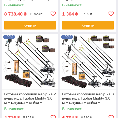
Pro
грам + котушка Hiboy + ліска
В наявності
В наявності
8 738,40
1 304
₴
₴
10 923 ₴
1 630 ₴
Купити
Купити
–20%
–20%
Готовий короповий набір на 2
Готовий короповий набір на 3
вудилища Tuohai Mighty 3,0
вудилища Tuohai Mighty 3,0
м + котушки + стійки +
м + котушки + стійки +
свінгери + сигналізатори +
свінгери + сигналізатори +
В наявності
В наявності
ліска + чохол
ліска + чохол
4 716
6 704
₴
₴
5 895 ₴
8 380 ₴