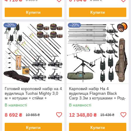
Купити
Купити
–20%
–20%
Готовий короповий набір на 4
Карповий набір На 4
вудилища Tuohai Mighty 3,0
вудилища Flagman Black
м + котушки + стійки +
Carp 3.3м з котушками + Род-
свінгери + сигналізатори +
под + Сигназатори + Чохол
В наявності
В наявності
ліска + чохол
8 692
12 348,80
₴
₴
10 865 ₴
15 436 ₴
Купити
Купити