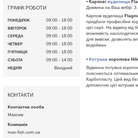
• Карпові
вудилища
Fla
Довжина на Ваш вибір: 3.3
ГРАФІК РОБОТИ
Карпові вудилища
Flagm
09:00
18:00
ПОНЕДІЛОК
придбати професійне кор
цієї серії. На відміну ві
09:00
18:00
ВІВТОРОК
можливість насолодитися
09:00
18:00
СЕРЕДА
для вивіски, дозволять в
09:00
18:00
ЧЕТВЕР
водоймах.
09:00
18:00
ПʼЯТНИЦЯ
•
Котушка
коропова Hib
09:00
14:00
СУБОТА
Відмінна потужна коропо
Вихідний
НЕДІЛЯ
пояснюється оптимальним
Карбопласту. Цей вид бе
допомогою цієї котушки м
КОНТАКТИ
Максим
max-fish.com.ua