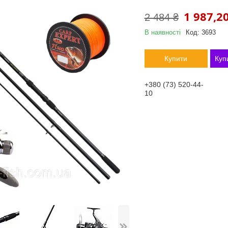
1 987,20
2 484 ₴
В наявності
Код:
3693
Купити
Куп
+380 (73) 520-44-
10