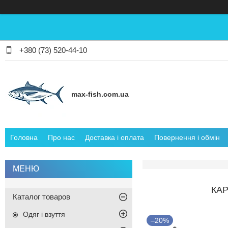
+380 (73) 520-44-10
max-fish.com.ua
Головна
Про нас
Доставка і оплата
Повернення і обмін
КАР
Каталог товаров
Одяг і взуття
–20%