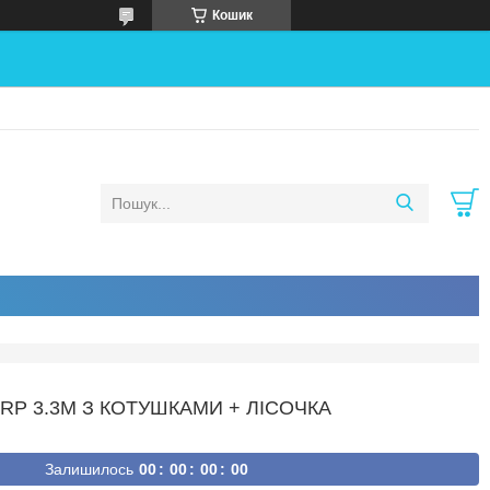
Кошик
RP 3.3М З КОТУШКАМИ + ЛІСОЧКА
Залишилось
0
0
0
0
0
0
0
0