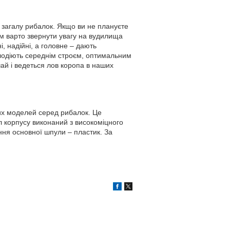
 загалу рибалок. Якщо ви не плануєте
м варто звернути увагу на вудилища
і, надійні, а головне – дають
лодіють середнім строєм, оптимальним
чай і ведеться лов коропа в наших
ших моделей серед рибалок. Це
 корпусу виконаний з високоміцного
ня основної шпули – пластик. За