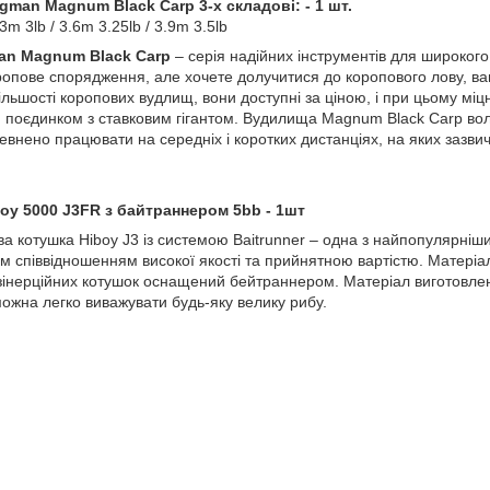
gman Magnum Black Carp 3-х складові: - 1 шт.
m 3lb / 3.6m 3.25lb / 3.9m 3.5lb
an Magnum Black Carp
– серія надійних інструментів для широкого
опове спорядження, але хочете долучитися до коропового лову, ва
д більшості коропових вудлищ, вони доступні за ціною, і при цьому міцн
 поєдинком з ставковим гігантом. Вудилища Magnum Black Carp во
певнено працювати на середніх і коротких дистанціях, на яких зазви
oy 5000 J3FR з байтраннером 5bb - 1шт
ва котушка Hiboy J3 із системою Baitrunner – одна з найпопулярні
 співвідношенням високої якості та прийнятною вартістю. Матеріал
зінерційних котушок оснащений бейтраннером. Матеріал виготовлен
ожна легко виважувати будь-яку велику рибу.