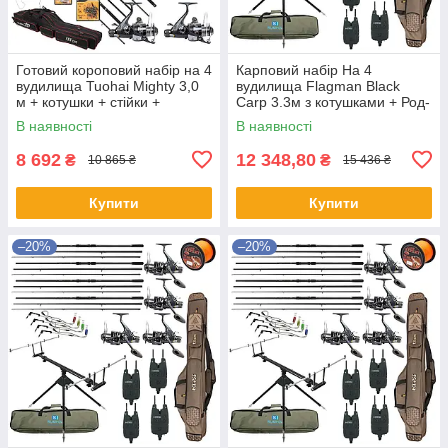
Готовий короповий набір на 4
Карповий набір На 4
вудилища Tuohai Mighty 3,0
вудилища Flagman Black
м + котушки + стійки +
Carp 3.3м з котушками + Род-
свінгери + сигналізатори +
под + Сигназатори + Чохол
В наявності
В наявності
ліска + чохол
8 692
12 348,80
₴
₴
10 865 ₴
15 436 ₴
Купити
Купити
–20%
–20%