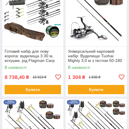
Готовий набір для лову
Універсальний карповий
коропа: вудилища 3.30 м,
набір: Вудилище Tuohai
котушки, рід Flagman Carp
Mighty 3,0 м з тестом 50-180
Pro
грам + котушка Hiboy + ліска
В наявності
В наявності
8 738,40
1 304
₴
₴
10 923 ₴
1 630 ₴
Купити
Купити
–20%
–20%