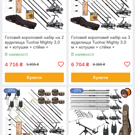
Готовий короповий набір на 2
Готовий короповий набір на 3
вудилища Tuohai Mighty 3,0
вудилища Tuohai Mighty 3,0
м + котушки + стійки +
м + котушки + стійки +
свінгери + сигналізатори +
свінгери + сигналізатори +
В наявності
В наявності
ліска + чохол
ліска + чохол
4 716
6 704
₴
₴
5 895 ₴
8 380 ₴
Купити
Купити
–20%
–20%