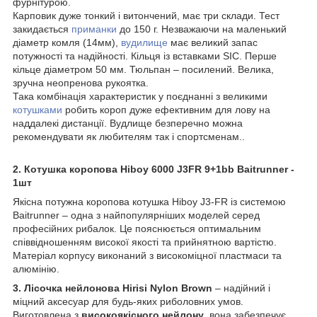
фурнітурою.
Карповик дуже тонкий і витончений, має три склади. Тест
закидається
приманки
до 150 г. Незважаючи на маленький
діаметр комля (14мм),
вудилище
має великий запас
потужності та надійності. Кільця із вставками SIC. Перше
кільце діаметром 50 мм. Тюльпан – посилений. Велика,
зручна неопренова рукоятка.
Така комбінація характеристик у поєднанні з великими
котушками
робить короп дуже ефективним для лову на
наддалекі дистанції. Вудлище безперечно можна
рекомендувати як любителям так і спортсменам..
2. Котушка коропова Hiboy 6000 J3FR 9+1bb Baitrunner -
1шт
Якісна потужна коропова котушка Hiboy J3-FR із системою
Baitrunner – одна з найпопулярніших моделей серед
професійних рибалок. Це пояснюється оптимальним
співвідношенням високої якості та прийнятною вартістю.
Матеріал корпусу виконаний з високоміцної пластмаси та
алюмінію.
3. Лісочка нейлонова Hirisi Nylon Brown
– надійний і
міцний аксесуар для будь-яких риболовних умов.
Виготовлена з
високоякісного нейлону
, вона забезпечує