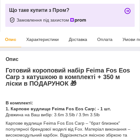
Що таке купити з Пром?
Замовлення під захистом
Опис
Характеристики
Доставка
Оплата
Умови п
Опис
Готовий короповий набір Feima Fos Eos
Carp з катушкою в комплекті + 350 м
ліски в ПОДАРУНОК 🎁
В комплекті:
1. Карпове вудлище Feima Fos Eos Carp: - 1 шт.
Довжина на Ваш вибір: 3.6m 3.5lb / 3.9m 3.5lb
Карпове вудлище Feima Fos Eos Carp – "брат близнюк"
популярної брендової моделі від Fox. Матеріал виконання –
високомодульний карбон. Відрізняється якісною збіркою та