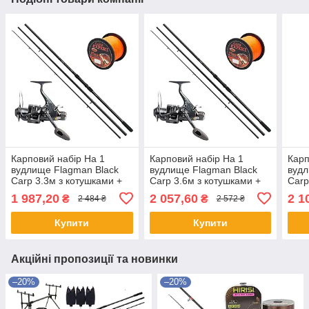
Карповий набір На 1
Карповий набір На 1
Карп
вудлище Flagman Black
вудлище Flagman Black
вудл
Carp 3.3м з котушками +
Carp 3.6м з котушками +
Carp
Лісочка
Лісочка
Лісо
1 987,20
2 057,60
2 1
₴
₴
2 484 ₴
2 572 ₴
Купити
Купити
Акційні пропозиції та новинки
–20%
–20%