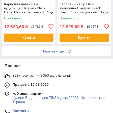
Карповий набір На 4
Карповий набір На 4
вудилища Flagman Black
вудилища Flagman Black
Carp 3.6м з котушками + Род-
Carp 3.9м з котушками + Род-
под + Сигназатори + Чохол
под + Сигназатори + Чохол
В наявності
В наявності
12 629,60
12 829,60
₴
₴
15 787 ₴
16 037 ₴
Купити
Купити
Показати ще
Про нас
97% позитивних з 353 відгуків за рік
Працює з 10.09.2020
м. Хмельницький
вулиця Водопровідна 75/2 Індекс 29001, Хмельницький,
Україна
Контакти