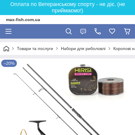
Оплата по Ветеранському спорту - не діє. (не
приймаємо!)
max-fish.com.ua
Товари та послуги
Набори для риболовлі
Коропові 
–20%