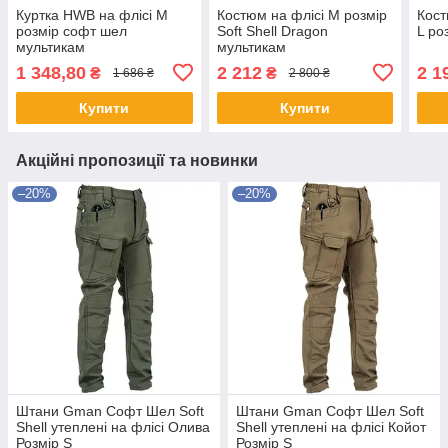
Куртка HWB на флісі M
Костюм на флісі М розмір
Кост
розмір софт шел
Soft Shell Dragon
L ро
мультикам
мультикам
1 348,80
2 212
2 1
₴
₴
1 686 ₴
2 800 ₴
Купити
Купити
Акційні пропозиції та новинки
–20%
–20%
Штани Gman Софт Шел Soft
Штани Gman Софт Шел Soft
Shell утеплені на флісі Олива
Shell утеплені на флісі Койот
Розмір S
Розмір S