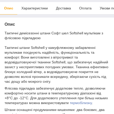
Опис
Характеристики
Доставка
Оплата
Умови п
Опис
Тактичні демісезонні штани Софт шел Softshell мультікам з
флісовою підкладкою
Тактичні штани Softshell у камуфляжному забарвленні
мультикам поєднують надійність, функціональність та
комфорт. Вони виготовлені з вітротривкої та
водовідштовхуючої тканини Softshell, що забезпечує надійний
захист у несприятливих погодних умовах. Тканина ефективно
блокує холодний вітер, а водовідштовхуюче покриття не
дозволяє волозі проникати всередину, зберігаючи сухість під
час дощу або мокрого снігу.
Флісова підкладка забезпечує додаткове тепло, дозволяючи
комфортно носити штани в температурному діапазоні від
+8°C до -12°C. Для додаткового утеплення при більш низьких
температурах можна використовувати
термобілизну
.
Штани оснащені продуманими кишенями: два бокових, два