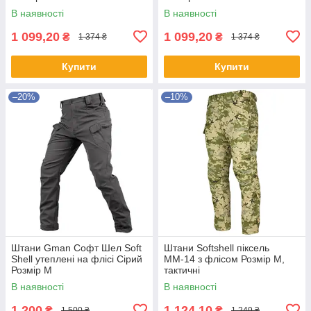
В наявності
В наявності
1 099,20
1 099,20
₴
₴
1 374 ₴
1 374 ₴
Купити
Купити
–20%
–10%
Штани Gman Софт Шел Soft
Штани Softshell піксель
Shell утеплені на флісі Сірий
ММ-14 з флісом Розмір М,
Розмір M
тактичні
В наявності
В наявності
1 200
1 124,10
₴
₴
1 500 ₴
1 249 ₴