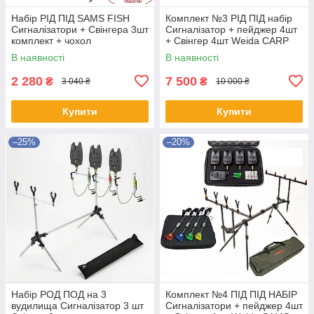
Набір РІД ПІД SAMS FISH
Комплект №3 РІД ПІД набір
Сигналізатори + Свінгера 3шт
Сигналізатор + пейджер 4шт
комплект + чохол
+ Свінгер 4шт Weida CARP
FOX + чохол
В наявності
В наявності
2 280
7 500
₴
₴
3 040 ₴
10 000 ₴
Купити
Купити
–25%
–20%
Набір РОД ПОД на 3
Комплект №4 ПІД ПІД НАБІР
вудилища Сигналізатор 3 шт
Сигналізатори + пейджер 4шт