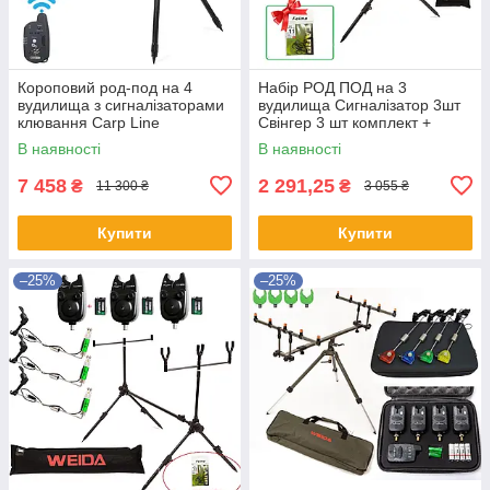
Короповий род-под на 4
Набір РОД ПОД на 3
вудилища з сигналізаторами
вудилища Сигналізатор 3шт
клювання Carp Line
Свінгер 3 шт комплект +
чохол
В наявності
В наявності
7 458
2 291,25
₴
₴
11 300 ₴
3 055 ₴
Купити
Купити
–25%
–25%