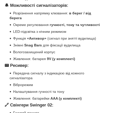
🔔 Можливості сигналізаторів:
Розрізнення напрямку клювання:
в берег / від
берега
Окреме регулювання
гучності, тону та чутливості
LED-підсвітка з нічним режимом
Функція
«Антивор»
(сигнал при знятті вудилища)
Знімні
Snag Bars
для фіксації вудилища
Вологозахищений корпус
Живлення: батарея
9V (у комплекті)
📟 Ресивер:
Передача сигналу з індикацією від кожного
сигналізатора
Віброрежим
Налаштування гучності та тону
Живлення: батарейки
AAA (у комплекті)
🔗 Свінгери Swinger 02:
Гнучкий ланцюг