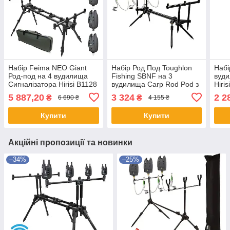
Набір Feima NEO Giant
Набір Род Под Toughlon
Набі
Род-под на 4 вудилища
Fishing SBNF на 3
вуди
Сигналізатора Hirisi B1128
вудилища Carp Rod Pod з
Hiri
та 4 Свінгера
сигналізаторами Hirisi
5 887,20
3 324
2 2
₴
₴
6 690 ₴
4 155 ₴
B112B та свінгерами
Купити
Купити
Акційні пропозиції та новинки
–34%
–25%