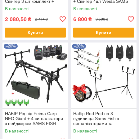
Свінгер 3 шт комплект +
+ Свінгер 4шт Weida SAMS
чохол
FISH FOX + чохол
В наявності
В наявності
2 080,50
6 800
₴
₴
2 774 ₴
8 500 ₴
Купити
Купити
–20%
–20%
НАБІР Рід під Feima Carp
Набір Rod Pod на 3
NEO Giant + 4 сигналізатори
вудилища Sams Fish з
з пейджером SAMS FISH
сигналізаторами та
трансформер на 4 вудлища
свінгерами + чохол
В наявності
В наявності