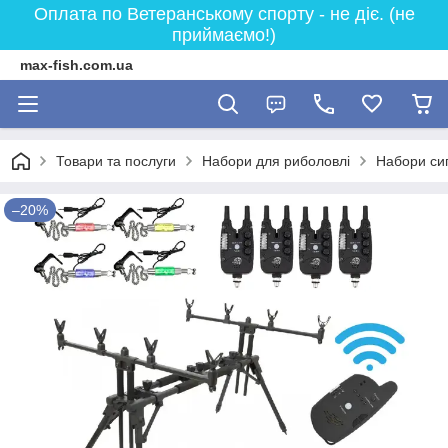
Оплата по Ветеранському спорту - не діє. (не
приймаємо!)
max-fish.com.ua
Товари та послуги
Набори для риболовлі
Набори сигн
–20%