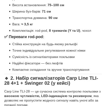
Висота встановлення:
75–100 см
Ширина буз-барів:
71 см
Транспортна довжина:
90 см
Вага:
≈ 3,5 кг
Комплектація: rod-pod,
8 тримачів (Y та U)
, чохол
✅ Переваги rod-pod:
Стійка конструкція на будь-якому рельєфі
Точне індивідуальне регулювання кожної ніжки
Сумісність із сигналізаторами покльовки
Надійні фіксатори — без люфтів
Компактне складання та зручне транспортування
🔹 2. Набір сигналізаторів Carp Line TLI-
28 4+1 + Swinger 02 (у кейсі)
Carp Line TLI-28 — це сучасна система контролю покльовки з
високою чутливістю, LED-індикацією та ресивером
, яка
дозволяє не пропустити жодного сигналу навіть уночі або за
поганої погоди.