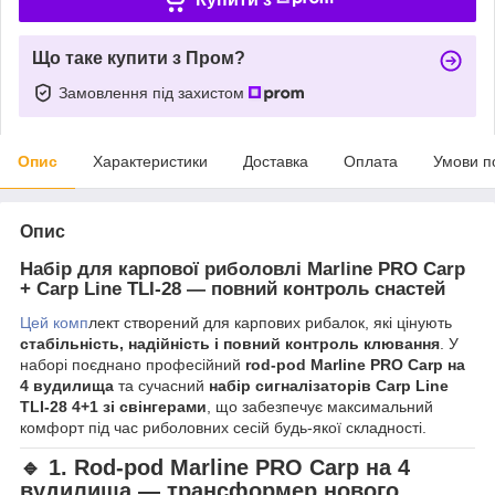
Що таке купити з Пром?
Замовлення під захистом
Опис
Характеристики
Доставка
Оплата
Умови п
Опис
Набір для карпової риболовлі Marline PRO Carp
+ Carp Line TLI-28 — повний контроль снастей
Цей комп
лект створений для карпових рибалок, які цінують
стабільність, надійність і повний контроль клювання
. У
наборі поєднано професійний
rod-pod Marline PRO Carp на
4 вудилища
та сучасний
набір сигналізаторів Carp Line
TLI-28 4+1 зі свінгерами
, що забезпечує максимальний
комфорт під час риболовних сесій будь-якої складності.
🔹 1. Rod-pod Marline PRO Carp на 4
вудилища — трансформер нового