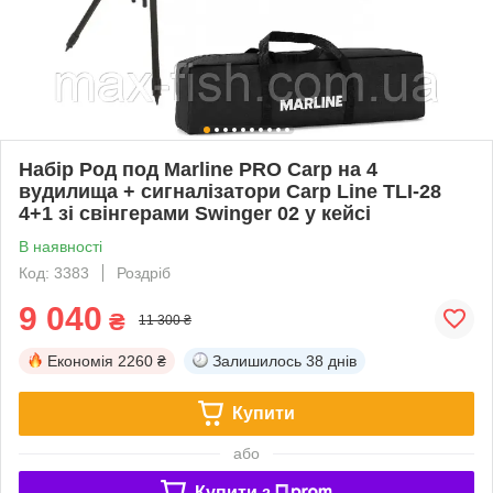
Набір Род под Marline PRO Carp на 4
вудилища + сигналізатори Carp Line TLI-28
4+1 зі свінгерами Swinger 02 у кейсі
В наявності
Код: 3383
Роздріб
9 040
₴
11 300 ₴
Економія
2260 ₴
Залишилось
38 днів
Купити
або
Купити з