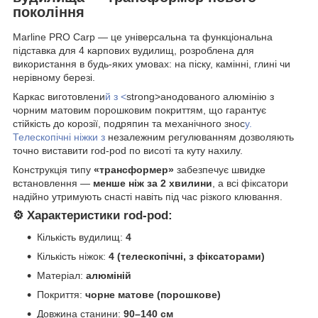
покоління
Marline PRO Carp — це універсальна та функціональна
підставка для 4 карпових вудилищ, розроблена для
використання в будь-яких умовах: на піску, камінні, глині чи
нерівному березі.
Каркас виготовлени
й з <
strong>анодованого алюмінію з
чорним матовим порошковим покриттям, що гарантує
стійкість до корозії, подряпин та механічного знос
у.
Телескопічні ніжки з
незалежним регулюванням дозволяють
точно виставити rod-pod по висоті та куту нахилу.
Конструкція типу
«трансформер»
забезпечує швидке
встановлення —
менше ніж за 2 хвилини
, а всі фіксатори
надійно утримують снасті навіть під час різкого клювання.
⚙️ Характеристики rod-pod:
Кількість вудилищ:
4
Кількість ніжок:
4 (телескопічні, з фіксаторами)
Матеріал:
алюміній
Покриття:
чорне матове (порошкове)
Довжина станини:
90–140 см