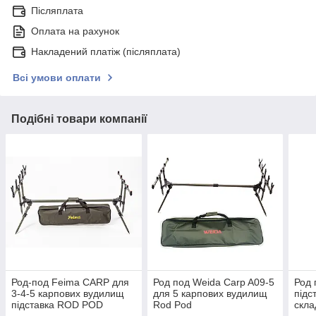
Післяплата
Оплата на рахунок
Накладений платіж (післяплата)
Всі умови оплати
Подібні товари компанії
Род-под Feima CARP для
Род под Weida Carp A09-5
Род 
3-4-5 карпових вудилищ
для 5 карпових вудилищ
підс
підставка ROD POD
Rod Pod
скла
тубу