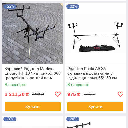
–22%
–22%
Карповий Род-под Marline
Род Под Kaida A9 3A
Enduro RP 197 на тринозі 360
складана підставка на 3
градусів поворотний на 4
вудилища рама 65/130 см
вудлища
В наявності
В наявності
2 211,30
975
₴
₴
2 835 ₴
1 250 ₴
Купити
Купити
–20%
–20%