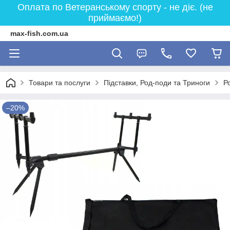
Оплата по Ветеранському спорту - не діє. (не
приймаємо!)
max-fish.com.ua
Товари та послуги
Підставки, Род-поди та Триноги
Р
–20%