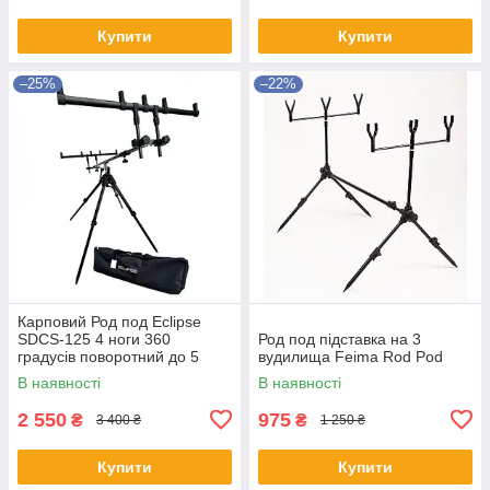
Купити
Купити
–25%
–22%
Карповий Род под Eclipse
SDCS-125 4 ноги 360
Род под підставка на 3
градусів поворотний до 5
вудилища Feima Rod Pod
вудлищ
В наявності
В наявності
2 550
975
₴
₴
3 400 ₴
1 250 ₴
Купити
Купити