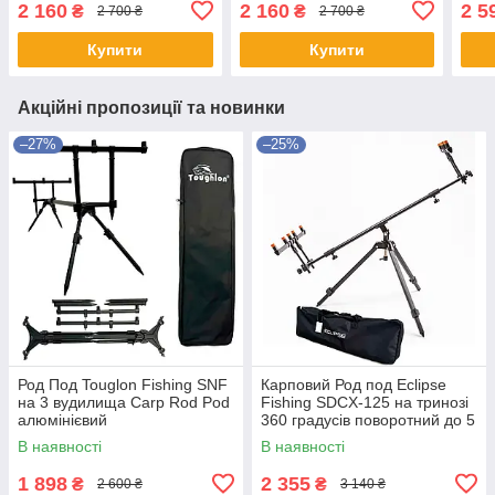
2 160
2 160
2 5
₴
₴
2 700 ₴
2 700 ₴
Купити
Купити
Акційні пропозиції та новинки
–27%
–25%
Род Под Touglon Fishing SNF
Карповий Род под Eclipse
на 3 вудилища Carp Rod Pod
Fishing SDCX-125 на тринозі
алюмінієвий
360 градусів поворотний до 5
вудлищ
В наявності
В наявності
1 898
2 355
₴
₴
2 600 ₴
3 140 ₴