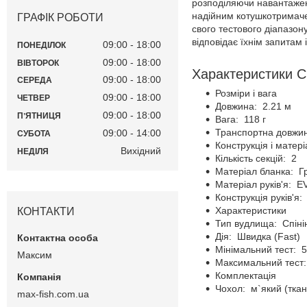
розподіляючи навантаженн
надійним котушкотримаче
ГРАФІК РОБОТИ
свого тестового діапазон
відповідає їхнім запитам 
09:00
18:00
ПОНЕДІЛОК
09:00
18:00
ВІВТОРОК
Характеристики C
09:00
18:00
СЕРЕДА
Розміри і вага
09:00
18:00
ЧЕТВЕР
Довжина: 2.21 м
09:00
18:00
ПʼЯТНИЦЯ
Вага: 118 г
Транспортна довжин
09:00
14:00
СУБОТА
Конструкція і матер
Вихідний
НЕДІЛЯ
Кількість секцій: 2
Матеріал бланка: Г
Матеріал руків'я: E
Конструкція руків'я
Характеристики
КОНТАКТИ
Тип вудлища: Спіні
Дія: Швидка (Fast)
Мінімальний тест: 5
Максим
Максимальний тест:
Комплектація
Чохол: м`який (тка
max-fish.com.ua