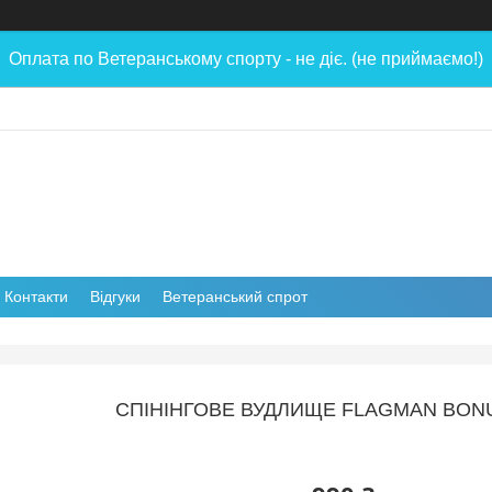
Оплата по Ветеранському спорту - не діє. (не приймаємо!)
Контакти
Відгуки
Ветеранський спрот
CПІНІНГОВE ВУДЛИЩЕ FLAGMAN BONUS