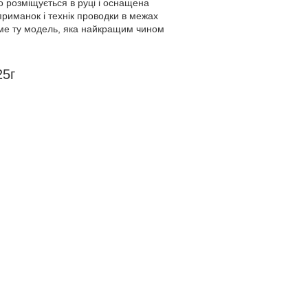
о розміщується в руці і оснащена
риманок і технік проводки в межах
саме ту модель, яка найкращим чином
25г