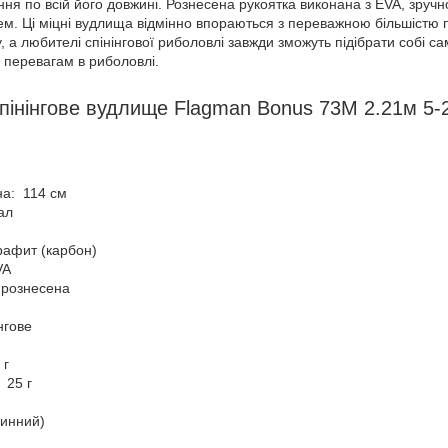
я по всій його довжині. Рознесена рукоятка виконана з EVA, зручн
м. Ці міцні вудлища відмінно впораються з переважною більшістю п
у, а любителі спінінгової риболовлі завжди зможуть підібрати собі 
і перевагам в риболовлі.
пінінговe вудлище Flagman Bonus 73M 2.21м 5-
а: 114 см
іал
рафит (карбон)
VA
: рознесена
нгове
 г
 25 г
нинний)