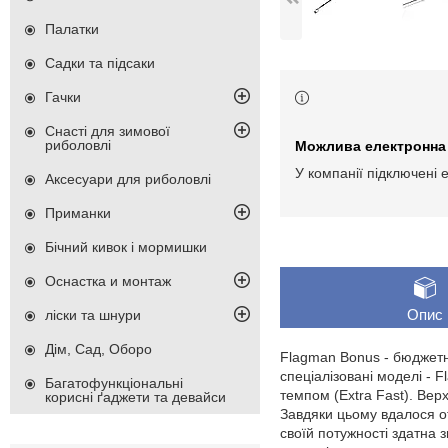
Палатки
Садки та підсаки
Гачки
Снасті для зимової
риболовлі
У компанії підключені 
Аксесуари для риболовлі
Приманки
Бічний кивок і мормишки
Оснастка и монтаж
Опис
ліски та шнури
Дім, Сад, Оборо
Flagman Bonus - бюджетна
спеціалізовані моделі - F
Багатофункціональні
темпом (Extra Fast). Вер
корисні ґаджети та девайси
Завдяки цьому вдалося от
своїй потужності здатна 