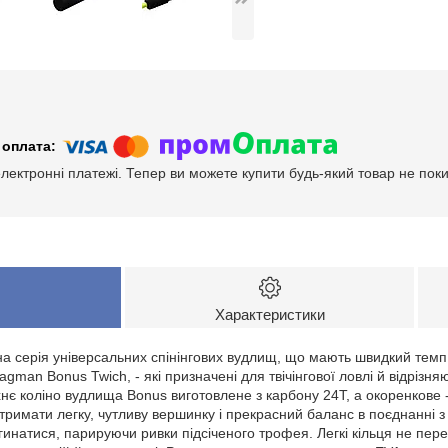
електронні платежі. Тепер ви можете купити будь-який товар не пок
Характеристики
 серія універсальних спінінгових вудлищ, що мають швидкий темп і 
lagman Bonus Twich, - які призначені для твічінгової ловлі й відріз
хнє коліно вудлища Bonus виготовлене з карбону 24Т, а окоренкове - 
римати легку, чутливу вершинку і прекрасний баланс в поєднанні з
згинатися, парируючи ривки підсіченого трофея. Легкі кільця не пер