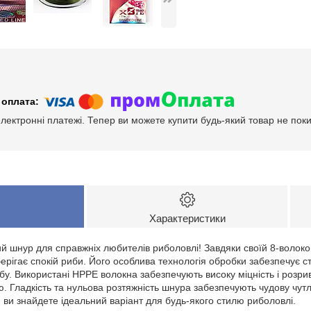
електронні платежі. Тепер ви можете купити будь-який товар не пок
Характеристики
й шнур для справжніх любителів риболовлі! Завдяки своїй 8-волоконн
рігає спокій риби. Його особлива технологія обробки забезпечує сті
бу. Використані HPPE волокна забезпечують високу міцність і розр
ю. Гладкість та нульова розтяжність шнура забезпечують чудову чут
 ви знайдете ідеальний варіант для будь-якого стилю риболовлі.