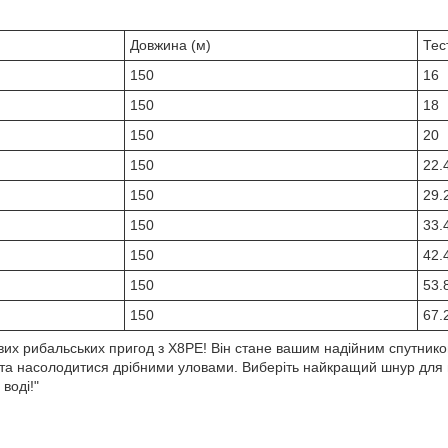
Довжина (м)
Тест
150
16
150
18
150
20
150
22.
150
29.
150
33.
150
42.
150
53.
150
67.
их рибальських пригод з X8PE! Він стане вашим надійним спутником
 та насолодитися дрібними уловами. Виберіть найкращий шнур для
воді!"