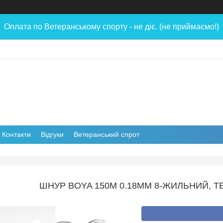
Оплата по Ветеранському спорту - не діє. (не приймаємо!)
Контакти
Відгуки
Ветеранський спрот
ШНУР BOYA 150М 0.18ММ 8-ЖИЛЬНИЙ, ТЕС