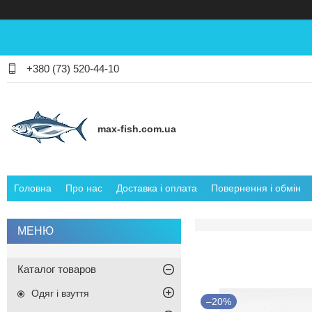
+380 (73) 520-44-10
max-fish.com.ua
Головна
Про нас
Доставка і оплата
Повернення і обмін
Каталог товаров
Одяг і взуття
–20%