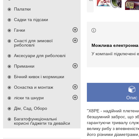
Палатки
Садки та підсаки
Гачки
Снасті для зимової
риболовлі
У компанії підключені 
Аксесуари для риболовлі
Приманки
Бічний кивок і мормишки
Оснастка и монтаж
Опис
ліски та шнури
Дім, Сад, Оборо
"X8PE - надійний плетени
безшумний заброс, що збе
Багатофункціональні
гарантуючи тривалу служ
корисні ґаджети та девайси
велику рибу з впевненіст
його різними діаметрами,