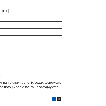
 (кг) |
4
2
4
4
8
2
 на прісних і солоніх водах, допоможе
 вашого рибальства та насолоджуйтесь