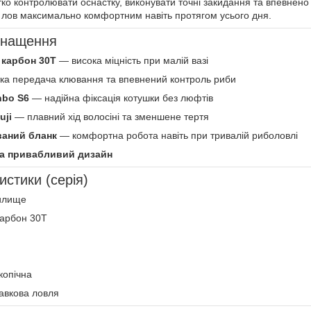
ко контролювати оснастку, виконувати точні закидання та впевнено 
 лов максимально комфортним навіть протягом усього дня.
снащення
карбон 30T
— висока міцність при малій вазі
ка передача клювання та впевнений контроль риби
nbo S6
— надійна фіксація котушки без люфтів
uji
— плавний хід волосіні та зменшене тертя
ваний бланк
— комфортна робота навіть при тривалій риболовлі
та привабливий дизайн
истики (серія)
илище
арбон 30T
копічна
авкова ловля