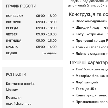
Швидкий лад дозволяє чіт
витончений бланк робить
ГРАФІК РОБОТИ
Конструкція та о
09:00
18:00
ПОНЕДІЛОК
Високомодульний 
09:00
18:00
ВІВТОРОК
Швидкий лад
— чіт
09:00
18:00
СЕРЕДА
Котушкотримач Ji
09:00
18:00
ЧЕТВЕР
Пропускні кільця F
09:00
18:00
ПʼЯТНИЦЯ
09:00
14:00
Тонкий і збалансо
СУБОТА
Вихідний
НЕДІЛЯ
Якісне складання 
Технічні характер
Тип:
болонське вуд
КОНТАКТИ
Матеріал бланка:
к
Лад:
швидкий
Тест:
до 45 г
Максим
Конструкція:
телес
Призначення:
попл
max-fish.com.ua