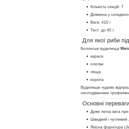
Кількість секцій: 7
Довжина у складено
Вага: 415 г
Тест: до 45 г
Для якої риби пі
Болонські вудилища
Weid
карася
плотви
ляща
коропа
Вудилище чудово відпрац
несподіваними трофеями
Основні переваг
Дуже легка вага при 
Швидкий і чутливий
Якісна фурнітура (Ji