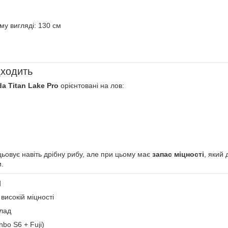
му вигляді: 130 см
дходить
a Titan Lake Pro
орієнтовані на лов:
ьовує навіть дрібну рибу, але при цьому має
запас міцності
, який
.
и
високій міцності
 лад
nbo S6 + Fuji)