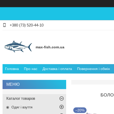
+380 (73) 520-44-10
max-fish.com.ua
Головна
Про нас
Доставка і оплата
Повернення і обмін
БОЛОН
Каталог товаров
Одяг і взуття
–20%