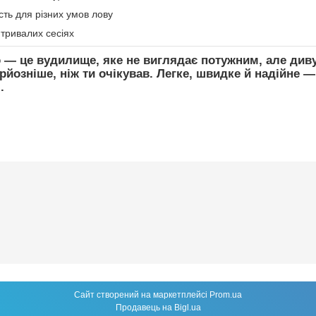
сть для різних умов лову
тривалих сесіях
o
— це вудилище, яке
не виглядає потужним
, але див
рйозніше, ніж ти очікував
. Легке, швидке й надійне —
.
Сайт створений на маркетплейсі
Prom.ua
Продавець на Bigl.ua