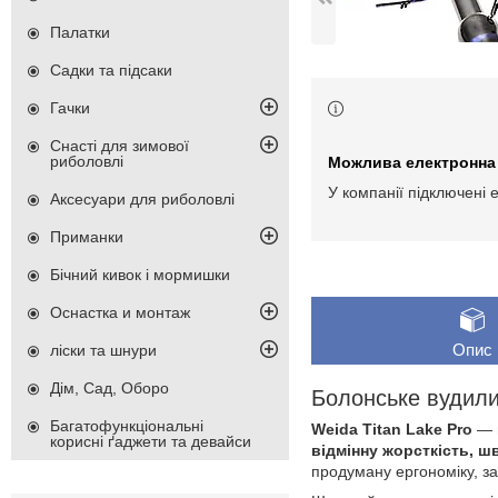
Палатки
Садки та підсаки
Гачки
Снасті для зимової
риболовлі
У компанії підключені 
Аксесуари для риболовлі
Приманки
Бічний кивок і мормишки
Оснастка и монтаж
Опис
ліски та шнури
Дім, Сад, Оборо
Болонське вуди
Багатофункціональні
Weida Titan Lake Pro
— ц
корисні ґаджети та девайси
відмінну жорсткість, ш
продуману ергономіку, за